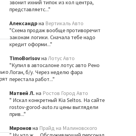
звонит ихний типок из кол центра,
представляетс..."
Александр
на
Вертикаль Авто
"Схема продаж вообще противоречит
законам логики. Сначала тебе надо
кредит оформи..."
TimoBorisov
на
Лотус Авто
"Купил в автосалоне лотус авто Рено
лько
Логан, б/у. Через неделю фара
рят
перестала работ..."
Матвей Л.
на
Ростов Город Авто
" Искал конкретный Kia Seltos. На сайте
rostov-gorod-auto.ru цены выглядели
прив..."
Миронов
на
Прайд на Малиновского
" Ну что ж… Обслуживающий персонал