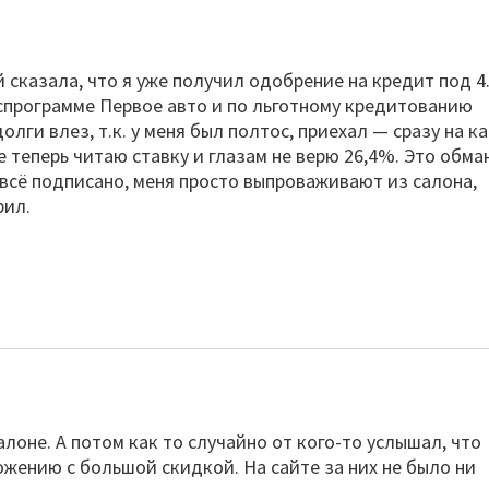
сказала, что я уже получил одобрение на кредит под 
госпрограмме Первое авто и по льготному кредитованию
олги влез, т.к. у меня был полтос, приехал — сразу на к
е теперь читаю ставку и глазам не верю 26,4%. Это обма
 всё подписано, меня просто выпроваживают из салона,
рил.
лоне. А потом как то случайно от кого-то услышал, что
жению с большой скидкой. На сайте за них не было ни