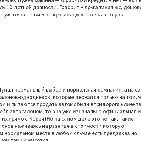
у 10-летней давности. Говорит у друга такая же, дёшев
от уж точно — вместо красавицы весточки сто раз
умал нормальный выбор и нормальная компания, а на с
салонов-однодневок, которые держатся только на том, 
ом и пытаются продать автомобили втридорога клиента
ебя автосалоном, то она уже изначально официальная 
их прямо с Кореи)Но на самом деле это не так, такие
лонов наживаясь на разнице в стоимости которую
м нормальном месте в любом случае есть предзаказ но
ней там не имеется.