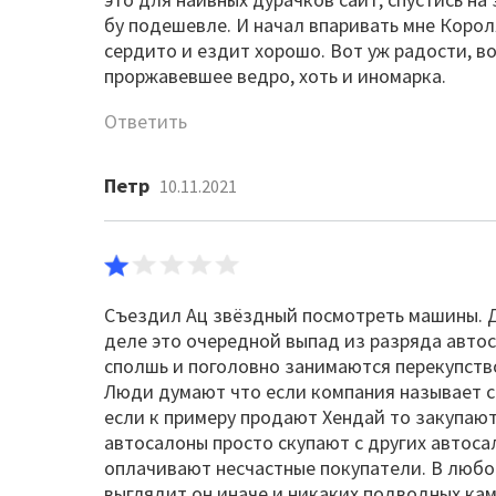
бу подешевле. И начал впаривать мне Королл
сердито и ездит хорошо. Вот уж радости, в
проржавевшее ведро, хоть и иномарка.
Ответить
Петр
10.11.2021
Съездил Ац звёздный посмотреть машины. Д
деле это очередной выпад из разряда авто
сполшь и поголовно занимаются перекупств
Люди думают что если компания называет с
если к примеру продают Хендай то закупают 
автосалоны просто скупают с других автоса
оплачивают несчастные покупатели. В любо
выглядит он иначе и никаких подводных кам