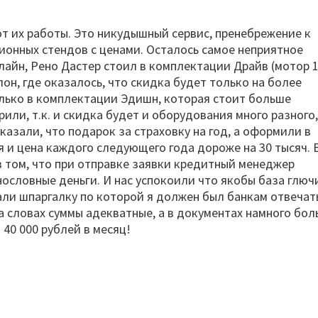
 от их работы. Это никудышный сервис, пренебрежение к
ионных стендов с ценами. Осталось самое неприятное
лайн, Рено Дастер стоил в комплектации Драйв (мотор 
лон, где оказалось, что скидка будет только на более
лько в комплектации Эдишн, которая стоит больше
или, т.к. и скидка будет и оборудования много разного,
азали, что подарок за страховку на год, а оформили в
я и цена каждого следующего года дороже на 30 тысяч. 
в том, что при отправке заявки кредитный менеджер
нословные деньги. И нас успокоили что якобы база глюч
дали шпаргалку по которой я должен был банкам отвечат
а словах суммы адекватные, а в документах намного бол
 40 000 рублей в месяц!