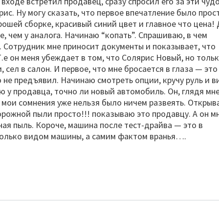
 входе встретил продавец, сразу спросил его за эти чудо
ис. Ну могу сказать, что первое впечатление было прос
ошей сборке, красивый синий цвет и главное что цена! 
, чем у аналога. Начинаю “копать”. Спрашиваю, в чем
. Сотрудник мне приносит документы и показывает, что
.е он меня убеждает в том, что Солярис Новый, но толь
 сел в салон. И первое, что мне бросается в глаза — это
о не предъявил. Начинаю смотреть опции, кручу руль и в
у продавца, точно ли новый автомобиль. Он, глядя мне
Но мои сомнения уже нельзя было ничем развеять. Откры
орожной пыли просто!!! показываю это продавцу. А он м
ная пыль. Короче, машина после тест-драйва — это в
только видом машины, а самим фактом вранья….