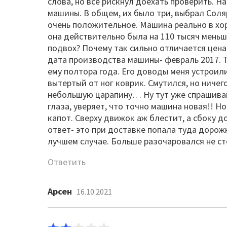
слова, но все рискнул доехать проверить. На
машины. В общем, их было три, выбрал Соляр
очень положительное. Машина реально в хор
она действительно была на 110 тысяч меньше
подвох? Почему так сильно отличается цена
дата производства машины- февраль 2017. Т
ему полтора года. Его доводы меня устроили,
вытертый от ног коврик. Смутился, но ничег
небольшую царапину… Ну тут уже спрашиваю 
глаза, уверяет, что точно машина новая!! 
капот. Сверху движок аж блестит, а сбоку д
ответ- это при доставке попала туда дорож
лучшем случае. Больше разочаровался не с
Ответить
Арсен
16.10.2021