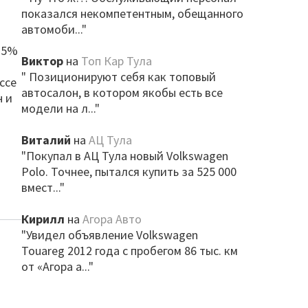
показался некомпетентным, обещанного
автомоби..."
4.5%
Виктор
на
Топ Кар Тула
" Позиционируют себя как топовый
ассе
автосалон, в котором якобы есть все
н и
модели на л..."
Виталий
на
АЦ Тула
"Покупал в АЦ Тула новый Volkswagen
Polo. Точнее, пытался купить за 525 000
вмест..."
Кирилл
на
Агора Авто
"Увидел объявление Volkswagen
Touareg 2012 года с пробегом 86 тыс. км
от «Агора а..."