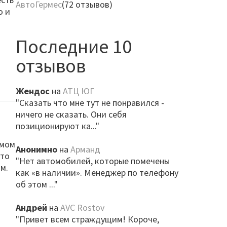
АвтоГермес
(72 отзывов)
о и
Последние 10
отзывов
Жендос
на
АТЦ ЮГ
"Сказать что мне тут не понравился -
ничего не сказать. Они себя
позиционируют ка..."
амом
Анонимно
на
Арманд
что
"Нет автомобилей, которые помечены
м.
как «в наличии». Менеджер по телефону
и
об этом ..."
Андрей
на
AVC Rostov
"Привет всем страждущим! Короче,