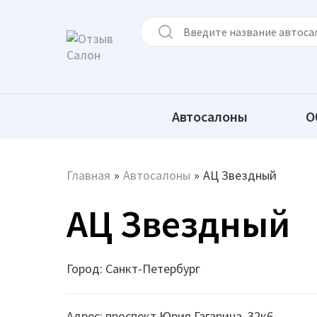
Автосалоны
О
Главная
»
Автосалоны
»
АЦ Звездный
АЦ Звездный
Город: Санкт-Петербург
Адрес: проспект Юрия Гагарина, 32к6