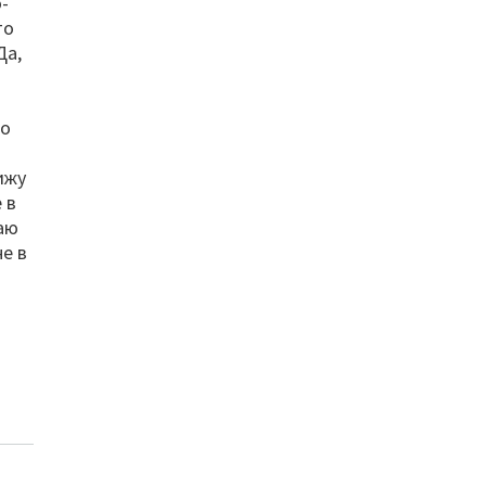
-
то
Да,
ко
ижу
 в
ваю
не в