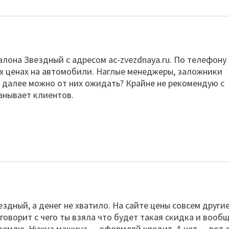
лона Звездный с адресом ac-zvezdnaya.ru. По телефону
ых ценах на автомобили. Наглые менеджеры, заложники
 далее можно от них ожидать? Крайне не рекомендую с
анывает клиентов.
ездный, а денег не хватило. На сайте цены совсем другие
говорит с чего ты взяла что будет такая скидка и вооб
а землю. Нужна машина — оформляй кредит. А нет — вот 