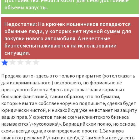
Достоинства: Ребята косят для себя достойные
объемы капусты.
Недостатки: На крючек мошенников попадаются
обычные люди, у которых нет нужной суммы для
покупки нового автомобиля. А нечестные
бизнесмены наживаются на использовании
ситуации.
Продажа авто- здесь это только прикрытие (хотел сказать
для их криминального ) нехорошего, но формально не
преступного бизнеса.Здесь опустошат ваши карманы с
большой фантазией, таким образом, что по бумагам,
которые вы там собственноручно подпишите, сделка будет
юридически чистой, и никакой суд уже не встанет на защиту
ваших прав. У юристов такие схемы клиентского бизнеса
называются \»мухоловка\». Вариаций схем полно, но основа
схемы всегда одна,и она предельно проста: 1.Замануха
клиентов рекламой \»низких цен\», 2.Там якобы всегда есть