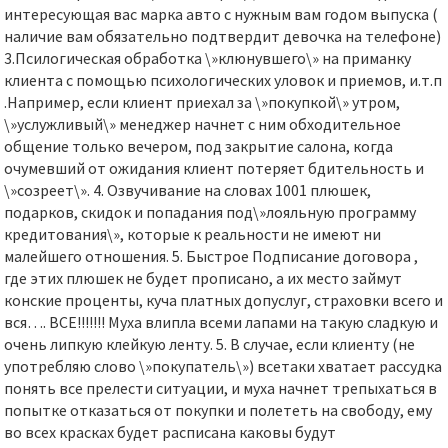
интересующая вас марка авто с нужным вам годом выпуска (
наличие вам обязательно подтвердит девочка на телефоне)
3.Псилогическая обработка \»клюнувшего\» на приманку
клиента с помощью психологических уловок и приемов, и.т.п
.Например, если клиент приехал за \»покупкой\» утром,
\»услужливый\» менеджер начнет с ним обходительное
общение только вечером, под закрытие салона, когда
очумевший от ожидания клиент потеряет бдительность и
\»созреет\». 4. Озвучивание на словах 1001 плюшек,
подарков, скидок и попадания под\»лояльную программу
кредитования\», которые к реальности не имеют ни
малейшего отношения. 5. Быстрое Подписание договора ,
где этих плюшек не будет прописано, а их место займут
конские проценты, куча платных допуслуг, страховки всего и
вся…. ВСЕ!!!!!!! Муха влипла всеми лапами на такую сладкую и
очень липкую клейкую ленту. 5. В случае, если клиенту (не
употребляю слово \»покупатель\») всетаки хватает рассудка
понять все прелести ситуации, и муха начнет трепыхаться в
попытке отказаться от покупки и полететь на свободу, ему
во всех красках будет расписана каковы будут