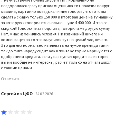
7 меня встречает очень хмурый тип, нормально не
поздоровался сразу пригнал оценщика тот полазил вокруг
машины, картинно повздыхал и мне говорят, что готовы
сделать скидку только 150 000 и итоговая цена на ту машину
за которую я говорил изначально — уже 4 400 000. И это со
скидкой! Говорю че за подстава, говорили же другую сумму.
Нет, у нас изменились условия. Ни извинений ничего ни
компенсация за то что залупился тут на целый час, ничего.
Это для них нормально наплевать на чужое время да там и
так до фига народу сидит как я понял которые маринуются с
одобрением кредита. если у вас пустая кредитная история
вы им вообще не интересны, расчет только на отчаявшихся
с такими ценами.
Ответить
Сергей из ЦФО
24.02.2026