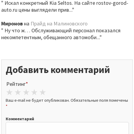
" Искал конкретный Kia Seltos. На сайте rostov-gorod-
auto.ru цены выглядели прив..."
Миронов
на
Прайд на Малиновского
" Ну что ж… Обслуживающий персонал показался
некомпетентным, обещанного автомоби..."
Добавить комментарий
Рейтинг
*
1 star
2 stars
3 stars
4 stars
5 stars
Ваш e-mail не будет опубликован.
Обязательные поля помечены
*
Комментарий