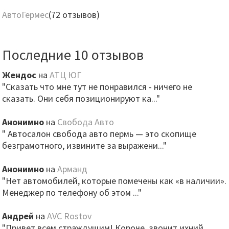
АвтоГермес
(72 отзывов)
Последние 10 отзывов
Жендос
на
АТЦ ЮГ
"Сказать что мне тут не понравился - ничего не
сказать. Они себя позиционируют ка..."
Анонимно
на
Свобода Авто
" Автосалон свобода авто пермь — это скопище
безграмотного, извините за выражени..."
Анонимно
на
Арманд
"Нет автомобилей, которые помечены как «в наличии».
Менеджер по телефону об этом ..."
Андрей
на
AVC Rostov
"Привет всем страждущим! Короче, звонит ихний