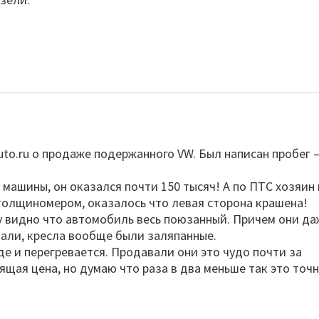
uto.ru о продаже подержанного VW. Был написан пробег 
.
 машины, он оказался почти 150 тысяч! А по ПТС хозяин 
 толщиномером, оказалось что левая сторона крашена!
у видно что автомобиль весь поюзанный. Причем они да
лали, кресла вообще были заляпанные.
де и перегревается. Продавали они это чудо почти за
ящая цена, но думаю что раза в два меньше так это точн