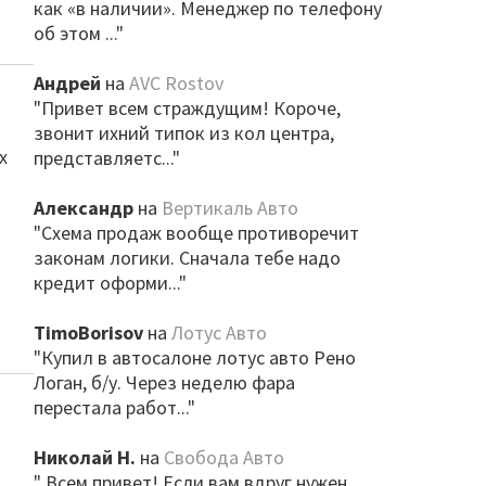
как «в наличии». Менеджер по телефону
об этом ..."
Андрей
на
AVC Rostov
"Привет всем страждущим! Короче,
звонит ихний типок из кол центра,
х
представляетс..."
Александр
на
Вертикаль Авто
"Схема продаж вообще противоречит
законам логики. Сначала тебе надо
кредит оформи..."
TimoBorisov
на
Лотус Авто
"Купил в автосалоне лотус авто Рено
Логан, б/у. Через неделю фара
перестала работ..."
Николай Н.
на
Свобода Авто
" Всем привет! Если вам вдруг нужен