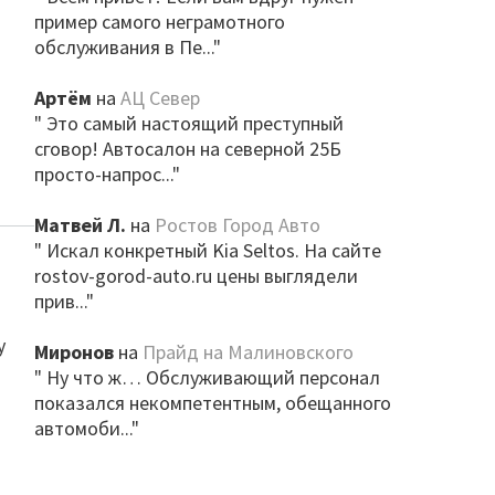
пример самого неграмотного
обслуживания в Пе..."
,
Артём
на
АЦ Север
" Это самый настоящий преступный
сговор! Автосалон на северной 25Б
просто-напрос..."
Матвей Л.
на
Ростов Город Авто
" Искал конкретный Kia Seltos. На сайте
rostov-gorod-auto.ru цены выглядели
прив..."
у
Миронов
на
Прайд на Малиновского
" Ну что ж… Обслуживающий персонал
показался некомпетентным, обещанного
автомоби..."