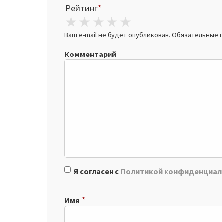
Рейтинг
*
1 star
2 stars
3 stars
4 stars
5 stars
Ваш e-mail не будет опубликован.
Обязательные 
Комментарий
Я согласен с
Политикой конфиденциал
*
Имя