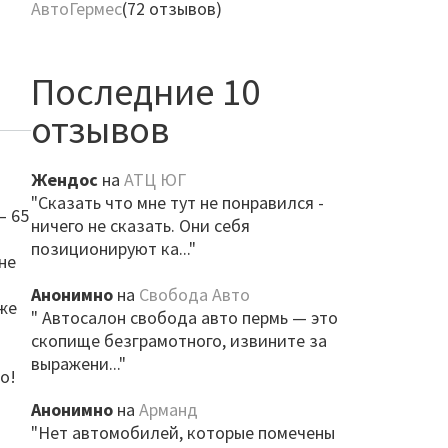
АвтоГермес
(72 отзывов)
Последние 10
отзывов
Жендос
на
АТЦ ЮГ
"Сказать что мне тут не понравился -
— 65
ничего не сказать. Они себя
позиционируют ка..."
не
Анонимно
на
Свобода Авто
же
" Автосалон свобода авто пермь — это
скопище безграмотного, извините за
выражени..."
о!
Анонимно
на
Арманд
"Нет автомобилей, которые помечены