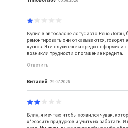
06.08.2026
Купил в автосалоне лотус авто Рено Логан, 
ремонтировать они отказываются, говорят э
кусков. Эти олухи еще и кредит оформили с
возникли трудности с погашение кредита.
Ответить
Виталий
29.07.2026
Блин, я мечтаю чтобы появился чувак, кото
х*есосить придурков и учить их работать. И
авто. Им прям нужна такая взбучка ибо обор