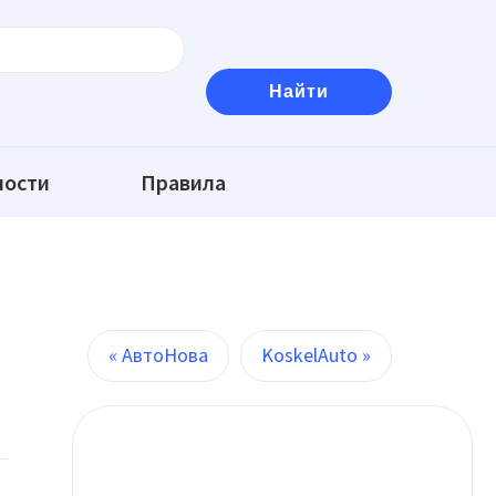
ности
Правила
« АвтоНова
KoskelAuto »