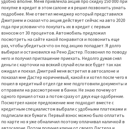
удобно вполне. Меня привлекла акция про скидку 150 000 при
покупке в кредит в этом салоне и я решил позвонить узнать
подробнее. Мне ответил менеджер который представился
Дмитрием и сказал что акция действует сейчас на авто 2020
года при условии что покупать их в кредит с первым
взносом от 30 процентов. Автомобиль предложил
посмотреть на сайте какой понравится и позвонить еще
раз, чтобы убедиться что он под акцию попадает. Я долго
выбирал и остановился на Рено Дастер. Позвонил по поводу
него и получил приглашение приехать. Недолго думая снял
деньги с карточки на всякий случай если все будет так как
ожидал и поехал. Дмитрий меня встретил в автосалоне и
показал мне Дастер коричневый, какой я и хотел после чего я
пошел в кредитный отдел где мне подготовили документы и
отправили на рассмотрение в банки. Не знаю почему от
одного пришел отказ а потом сразу от двух еще одобрение.
Посмотрел какое предложение мне подходит вместе с
кредитным специалистом выбрали с удобными платежами и
подписали все бумаги. Первый взнос можно было оплатить
по карте но я уже обналичил поэтому оплачивал наличкой в
автосалоне. Потом получил ключи от своего Дастера и