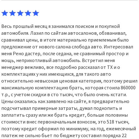
Весь прошлый месяц я занимался поиском и покупкой
автомобиля. Лазил по сайтам автосалонов, обзванивал,
сравнивал цены, в итоге материально приемлемым было
предложение от нового салона слобода авто. Интересовал
меня Рено дастер, после седана, не сравнимый простор и
мощь, неприхотливый автомобиль. Встретил меня
менеджер вежливо, все подробно рассказал от ТХ и о
комплектациях у них имеющихся, для такого авто
относительно невысокая ценовая категория, поэтому решил
максимальную комплектацию брать, которая стоила 860000
т.р., с учетом скидки в сто тысяч, что было очень кстати.
Цены оказались как заявлено на сайте, я предварительно
подсчитывал примерные затраты, думал подкопить и
заплатить сразу или же брать кредит, больше половины
стоимости внес первоначальным взносом, это 518 тысяч,
поэтому кредит оформил по минимуму, на год, ежемесячный
платеж не сильно бьет по бюджету составил порядка 22