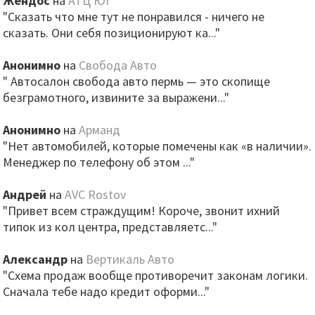
Жендос
на
АТЦ ЮГ
"Сказать что мне тут не понравился - ничего не
сказать. Они себя позиционируют ка..."
Анонимно
на
Свобода Авто
" Автосалон свобода авто пермь — это скопище
безграмотного, извините за выражени..."
Анонимно
на
Арманд
"Нет автомобилей, которые помечены как «в наличии».
Менеджер по телефону об этом ..."
Андрей
на
AVC Rostov
"Привет всем страждущим! Короче, звонит ихний
типок из кол центра, представляетс..."
Александр
на
Вертикаль Авто
"Схема продаж вообще противоречит законам логики.
Сначала тебе надо кредит оформи..."