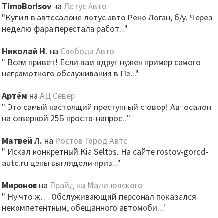
TimoBorisov
на
Лотус Авто
"Купил в автосалоне лотус авто Рено Логан, б/у. Через
неделю фара перестала работ..."
Николай Н.
на
Свобода Авто
" Всем привет! Если вам вдруг нужен пример самого
неграмотного обслуживания в Пе..."
Артём
на
АЦ Север
" Это самый настоящий преступный сговор! Автосалон
на северной 25Б просто-напрос..."
Матвей Л.
на
Ростов Город Авто
" Искал конкретный Kia Seltos. На сайте rostov-gorod-
auto.ru цены выглядели прив..."
Миронов
на
Прайд на Малиновского
" Ну что ж… Обслуживающий персонал показался
некомпетентным, обещанного автомоби..."