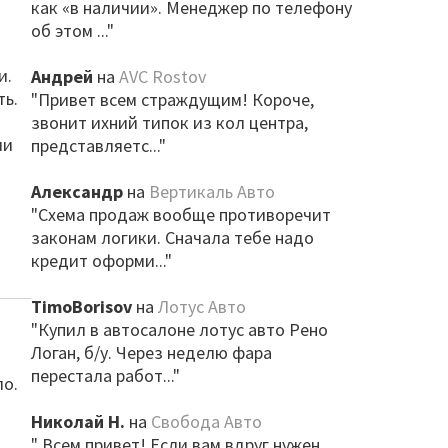
как «в наличии». Менеджер по телефону
об этом ..."
и.
Андрей
на
AVC Rostov
ть.
"Привет всем страждущим! Короче,
звонит ихний типок из кол центра,
ми
представляетс..."
Александр
на
Вертикаль Авто
"Схема продаж вообще противоречит
законам логики. Сначала тебе надо
кредит оформи..."
TimoBorisov
на
Лотус Авто
"Купил в автосалоне лотус авто Рено
Логан, б/у. Через неделю фара
перестала работ..."
ло.
Николай Н.
на
Свобода Авто
" Всем привет! Если вам вдруг нужен