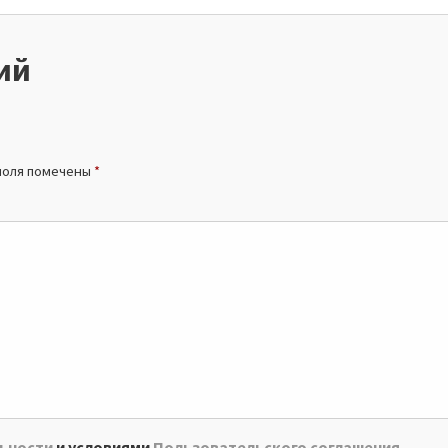
ий
поля помечены
*
ьности
и условиями
Пользовательского соглашения