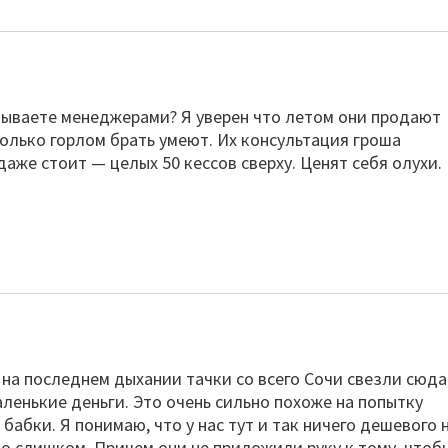
азываете менеджерами? Я уверен что летом они продают
только горлом брать умеют. Их консультация гроша
 даже стоит — целых 50 кессов сверху. Ценят себя олухи.
на последнем дыхании тачки со всего Сочи свезли сюда
аленькие деньги. Это очень сильно похоже на попытку
бабки. Я понимаю, что у нас тут и так ничего дешевого 
то слишком. Причем они не приложили руку к тому, чтоб