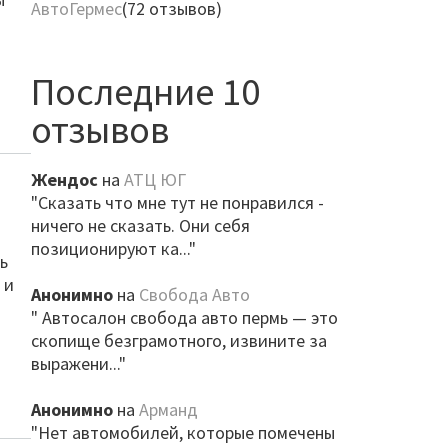
АвтоГермес
(72 отзывов)
Последние 10
отзывов
Жендос
на
АТЦ ЮГ
"Сказать что мне тут не понравился -
ничего не сказать. Они себя
позиционируют ка..."
ь
 и
Анонимно
на
Свобода Авто
" Автосалон свобода авто пермь — это
скопище безграмотного, извините за
выражени..."
Анонимно
на
Арманд
"Нет автомобилей, которые помечены