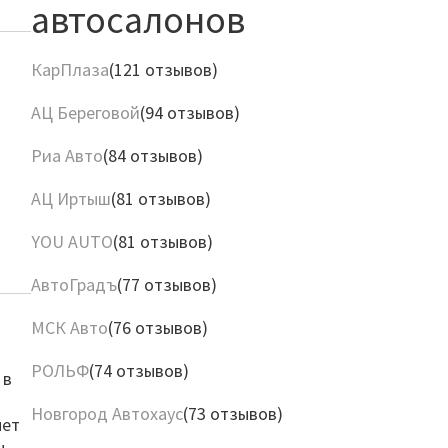
автосалонов
КарПлаза
(121 отзывов)
АЦ Береговой
(94 отзывов)
Риа Авто
(84 отзывов)
АЦ Иртыш
(81 отзывов)
YOU AUTO
(81 отзывов)
АвтоГрадъ
(77 отзывов)
МСК Авто
(76 отзывов)
РОЛЬФ
(74 отзывов)
 в
Новгород Автохаус
(73 отзывов)
нет
ы