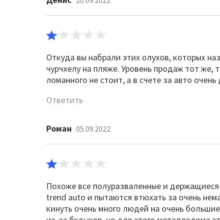
20.09.2022
Откуда вы набрали этих олухов, которых н
чурчхелу на пляже. Уровень продаж тот же, 
ломанного не стоит, а в счете за авто очень
Ответить
Роман
05.09.2022
Похоже все полуразваленные и держащиеся 
trend auto и пытаются втюхать за очень нем
кинуть очень много людей на очень большие 
из-за бздыхов, но для этого металлолома э