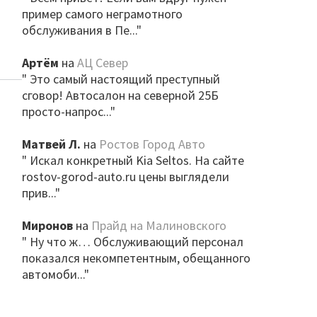
пример самого неграмотного
обслуживания в Пе..."
Артём
на
АЦ Север
" Это самый настоящий преступный
сговор! Автосалон на северной 25Б
просто-напрос..."
Матвей Л.
на
Ростов Город Авто
" Искал конкретный Kia Seltos. На сайте
rostov-gorod-auto.ru цены выглядели
прив..."
Миронов
на
Прайд на Малиновского
" Ну что ж… Обслуживающий персонал
показался некомпетентным, обещанного
автомоби..."