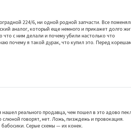
ноградной 224/6, ни одной родной запчасти. Все поменял
кий аналог, который еще немного и прикажет долго жи
ю что с ним делали и почему убили настолько что
наю почему я такой дурак, что купил это. Перед кореша
и нашел реального продавца, чем пошел в это адово пек
о слюной говорят, нет. Ложь, пизждежь и провокация.
 бабосики. Серые схемы — их конек.