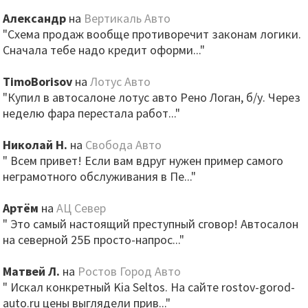
Александр
на
Вертикаль Авто
"Схема продаж вообще противоречит законам логики.
Сначала тебе надо кредит оформи..."
TimoBorisov
на
Лотус Авто
"Купил в автосалоне лотус авто Рено Логан, б/у. Через
неделю фара перестала работ..."
Николай Н.
на
Свобода Авто
" Всем привет! Если вам вдруг нужен пример самого
неграмотного обслуживания в Пе..."
Артём
на
АЦ Север
" Это самый настоящий преступный сговор! Автосалон
на северной 25Б просто-напрос..."
Матвей Л.
на
Ростов Город Авто
" Искал конкретный Kia Seltos. На сайте rostov-gorod-
auto.ru цены выглядели прив..."