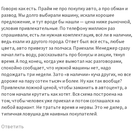
Говорю как есть. Прайм не про покупку авто, а про обман и
развод. Мы долго выбирали машину, искали хорошее
предложение, и тут вроде бы нашли — цена ниже рыночной,
условия привлекательные. По телефону миллион раз
спрашивали, есть ли нужная комплектация, всё ли в наличии,
ведь ехали из другого города. Ответ был: всё есть, любые
цвета, авто привезут за полчаса. Приехали. Менеджер сразу
начал лить воду, рассказывать про бонусы и акции, тянул
время. А под конец, когда уже вымотал нас разговорами,
спокойно сообщает, что нужной машины нет, надо
подождать три недели. Зато «в наличии» куча других, но все
дороже на пару сотен тысяч и более. Ну как так вообще?
Привлекли ложной ценой, чтобы заманить в автоцентр, а
потом начали крутить как хотят. Вся схема построена на
том, чтобы человек уже приехал и потом соглашался на
любой вариант. Не тратьте время и нервы. Это не дилер, а
типичная ловушка для наивных покупателей.
Ответить