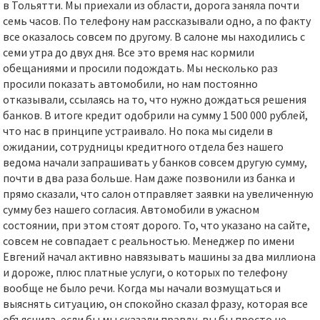
в Тольятти. Мы приехали из области, дорога заняла почти
семь часов. По телефону нам рассказывали одно, а по факту
все оказалось совсем по другому. В салоне мы находились с
семи утра до двух дня. Все это время нас кормили
обещаниями и просили подождать. Мы несколько раз
просили показать автомобили, но нам постоянно
отказывали, ссылаясь на то, что нужно дождаться решения
банков. В итоге кредит одобрили на сумму 1 500 000 рублей,
что нас в принципе устраивало. Но пока мы сидели в
ожидании, сотрудницы кредитного отдела без нашего
ведома начали запрашивать у банков совсем другую сумму,
почти в два раза больше. Нам даже позвонили из банка и
прямо сказали, что салон отправляет заявки на увеличенную
сумму без нашего согласия. Автомобили в ужасном
состоянии, при этом стоят дорого. То, что указано на сайте,
совсем не совпадает с реальностью. Менеджер по имени
Евгений начал активно навязывать машины за два миллиона
и дороже, плюс платные услуги, о которых по телефону
вообще не было речи. Когда мы начали возмущаться и
выяснять ситуацию, он спокойно сказал фразу, которая все
объяснила, если бы мы сказали правду, вы бы просто не