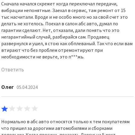
Сначала начался скрежет когда переключал передачи,
вибрации непонятные. Заехал в сервис, там ремонт от 15
тыс насчитали. Вроде и не особо много но за свой счет это
делать не хотелось. Поехал в салон абс авто, думал по
гарантии сделают. Нет, отказали, дали понять что это
негарантийный случай, разбирайся сам. Продавец
развернулся и ушел, я стою как обплеваный. Так что если вам
втирают что без проблем отремонтируют при
необходимости не верьте, это п***жь.
Ответить
Олег
05.04.2024
Нормально в абс авто относятся только к тем покупателям
что пришел за дорогими автомобилями и сборками
топовыми. Когда просишь показать Ларгус на 5 мест