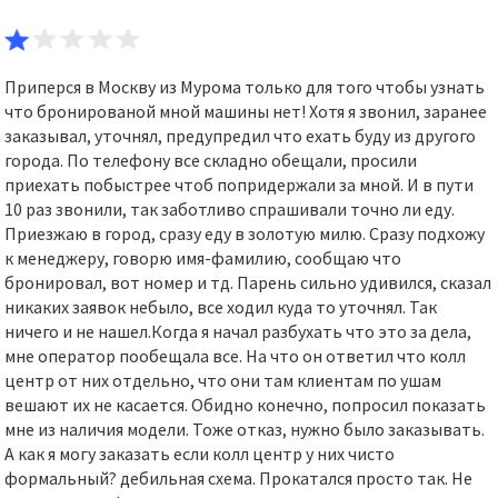
Приперся в Москву из Мурома только для того чтобы узнать
что бронированой мной машины нет! Хотя я звонил, заранее
заказывал, уточнял, предупредил что ехать буду из другого
города. По телефону все складно обещали, просили
приехать побыстрее чтоб попридержали за мной. И в пути
10 раз звонили, так заботливо спрашивали точно ли еду.
Приезжаю в город, сразу еду в золотую милю. Сразу подхожу
к менеджеру, говорю имя-фамилию, сообщаю что
бронировал, вот номер и тд. Парень сильно удивился, сказал
никаких заявок небыло, все ходил куда то уточнял. Так
ничего и не нашел.Когда я начал разбухать что это за дела,
мне оператор пообещала все. На что он ответил что колл
центр от них отдельно, что они там клиентам по ушам
вешают их не касается. Обидно конечно, попросил показать
мне из наличия модели. Тоже отказ, нужно было заказывать.
А как я могу заказать если колл центр у них чисто
формальный? дебильная схема. Прокатался просто так. Не