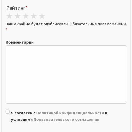
Рейтинг
*
1 star
2 stars
3 stars
4 stars
5 stars
Ваш e-mail не будет опубликован.
Обязательные поля помечены
*
Комментарий
Я согласен с
Политикой конфиденциальности
и
условиями
Пользовательского соглашения