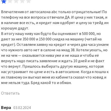
Впечатления от автосалона abc только отрицательные! По
телефону на все вопросы отвечали ДА. И цена у них такая, и
в наличие все есть, и кредит нам одобрят и цену за трейд ин
хорошую дадут.
В итогу нашу ниву как будто бы оценивают в 500 000, но
дают за нее 350 000 и 150 000 скидка на машину (читай на
кредит). Оставляем заявку на кредит и через два часа узнаем
что нужного авто нет в салоне на мкад 38. Хотели уехать, но
не на чем — оказывается нива уже и не наша и чтобы её
вернуть надо писать заявление и ждать 10 дней и не факт
что вернут. Пришлось выбирать другую машину, которая
нас устраивает по цене и есть в автосалоне. Когда я пошла к
их главному он выгнал меня из кабинета сказал что ковид и
мне нельзя туда. Бред какой то и обман.
Ответить
Вера
03.02.2024