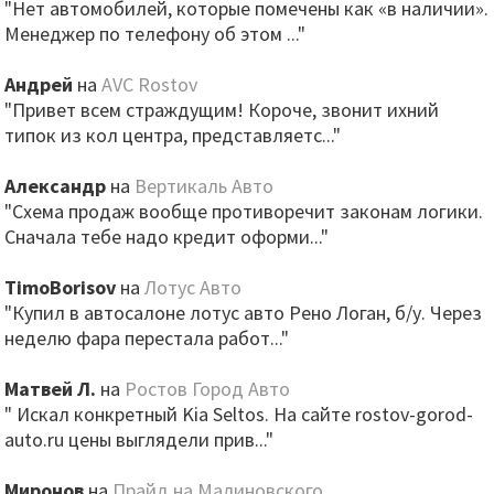
"Нет автомобилей, которые помечены как «в наличии».
Менеджер по телефону об этом ..."
Андрей
на
AVC Rostov
"Привет всем страждущим! Короче, звонит ихний
типок из кол центра, представляетс..."
Александр
на
Вертикаль Авто
"Схема продаж вообще противоречит законам логики.
Сначала тебе надо кредит оформи..."
TimoBorisov
на
Лотус Авто
"Купил в автосалоне лотус авто Рено Логан, б/у. Через
неделю фара перестала работ..."
Матвей Л.
на
Ростов Город Авто
" Искал конкретный Kia Seltos. На сайте rostov-gorod-
auto.ru цены выглядели прив..."
Миронов
на
Прайд на Малиновского