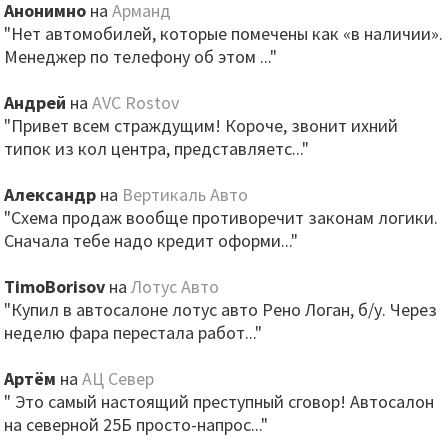
Анонимно
на
Арманд
"Нет автомобилей, которые помечены как «в наличии».
Менеджер по телефону об этом ..."
Андрей
на
AVC Rostov
"Привет всем страждущим! Короче, звонит ихний
типок из кол центра, представляетс..."
Александр
на
Вертикаль Авто
"Схема продаж вообще противоречит законам логики.
Сначала тебе надо кредит оформи..."
TimoBorisov
на
Лотус Авто
"Купил в автосалоне лотус авто Рено Логан, б/у. Через
неделю фара перестала работ..."
Артём
на
АЦ Север
" Это самый настоящий преступный сговор! Автосалон
на северной 25Б просто-напрос..."