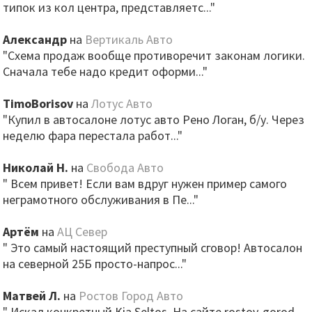
типок из кол центра, представляетс..."
Александр
на
Вертикаль Авто
"Схема продаж вообще противоречит законам логики.
Сначала тебе надо кредит оформи..."
TimoBorisov
на
Лотус Авто
"Купил в автосалоне лотус авто Рено Логан, б/у. Через
неделю фара перестала работ..."
Николай Н.
на
Свобода Авто
" Всем привет! Если вам вдруг нужен пример самого
неграмотного обслуживания в Пе..."
Артём
на
АЦ Север
" Это самый настоящий преступный сговор! Автосалон
на северной 25Б просто-напрос..."
Матвей Л.
на
Ростов Город Авто
" Искал конкретный Kia Seltos. На сайте rostov-gorod-