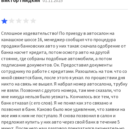
Виктор Гнидкин
01.11.2025
Сплошное издевательство! По приезду в автосалон на
канашское шоссе 16, менеджер сообщил что процедура
продажи банковских авто у них такая: сначала одобрение от
банка насчет кредита, потом осмотр авто на другой
стоянке, где собраны подобные автомобили, а потом
подписание документов. Ок. Предоставил документы
сотруднику по работе с кредитами. Разошлись на том. что со
мной свяжется банк, после этого я уехал. по прошествии дня
никто на связь не вышел. Я набрал номер автосалона, трубку
не взяли. Позвонил с другого номера, там мне сказали, что
мне никуда нельзя было уезжать. Кончилось все тем, что
банк отказал (с его слов). Я не понял как это связано и
позвонил в банк. Каково было мое удивление, что заявки на
мое имя к ним не поступало. Я снова позвонил в салон и
предложил купить у них авто через свой банк в течение 5
минут. После чего наш разговор прекратился окончательно.