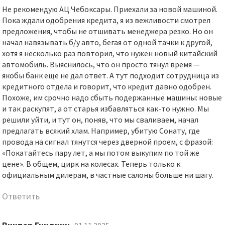
Не рекомендую АЦ Чебоксары. Приехали за новой машиной.
Пока ждали одобрения кредита, я из вежливости смотрел
предложения, чтобы не отшивать менеджера резко. Но он
начал навязывать б/у авто, бегая от одной тачки к другой,
хотя я несколько раз повторил, что нужен новый китайский
автомобиль. Выяснилось, что он просто тянул время —
якобы банк еще не дал ответ. А тут подходит сотрудница из
кредитного отдела и говорит, что кредит давно одобрен.
Похоже, им срочно надо сбыть подержанные машины: новые
и так раскупят, а от старья избавляться как-то нужно. Мы
решили уйти, и тут он, поняв, что мы сваливаем, начал
предлагать всякий хлам. Например, убитую Сонату, где
провода на сигнал тянутся через дверной проем, с фразой:
«Покатайтесь пару лет, а мы потом выкупим по той же
цене». В общем, цирк на колесах. Теперь только к
официальным дилерам, в частные салоны больше ни шагу.
Ответить