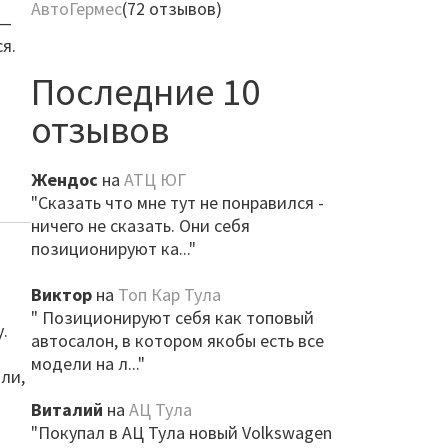
АвтоГермес
(72 отзывов)
 —
я.
Последние 10
отзывов
Жендос
на
АТЦ ЮГ
"Сказать что мне тут не понравился -
ничего не сказать. Они себя
позиционируют ка..."
Виктор
на
Топ Кар Тула
" Позиционируют себя как топовый
.
автосалон, в котором якобы есть все
модели на л..."
ли,
Виталий
на
АЦ Тула
"Покупал в АЦ Тула новый Volkswagen