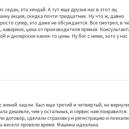
 седан, это хендай. А тут еще друзья нас в этот ац
шину акция, скидка почти тридцатник. Ну что ж, давно
росто супер, это даже не обсуждается. Все смотрел, в ч
л, наверное, цена от производителя прямая. Консультант
ой и дилерские какие-то цены. Ну бог с ними, зато у нас
с женой зашли. Был еще третий и четвертый, но вернули
ыла дешевле, чем у остальных, и сервис нам понравился.
и договор, сделали страховку и регистрацию и поехали
нь весело провели время. Машина идеальна.