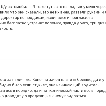
б/у автомобиля. Я тоже тут авто взяла, так у меня чере
ло что они сказали, это не их вина, развели руками и 
 директор по продажам, извинился и пригласил в
мне бесплатно устранят поломку, правда долго, три дня 
дкость.
лько за наличные. Конечно зачем платить больше, да и у
 обидно было если стукнет, она начинающий водитель.
м все в порядке, да и по технической части все в поряд
но доводят до продажи, не к чему придраться.