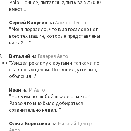
Polo. Точнее, пытался купить за 525 000
вмест..."
Сергей Калугин
на
Альянс Центр
"Меня поразило, что в автосалоне нет
всех тех машин, которые представлены
на сайт..."
А
Виталий
на
Галерея Авто
вка
"Увидел рекламу с крутыми тачками по
сказочным ценам. Позвонил, уточнил,
объяснил..."
Иван
на
М Авто
"Ноль им по любой шкале отметок!
Разве что мне было добираться
сравнительно недал..."
Ольга Борисовна
на
Нижний Центр
Авто