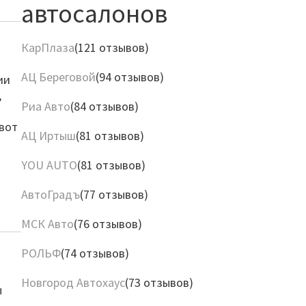
автосалонов
КарПлаза
(121 отзывов)
АЦ Береговой
(94 отзывов)
ии
,
Риа Авто
(84 отзывов)
 вот
АЦ Иртыш
(81 отзывов)
YOU AUTO
(81 отзывов)
АвтоГрадъ
(77 отзывов)
МСК Авто
(76 отзывов)
РОЛЬФ
(74 отзывов)
Новгород Автохаус
(73 отзывов)
ы