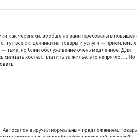
ики как черепахи. вообще не заинтересованы в повышен
. тут все ок. ценники на товары и услуги — приемлемые
 — тьма, но блин обслуживание очень медленное. Для
ь снимать хостел. платить за жилье. это напрягло…. Но
довать
. Автосалон выручил нормальным предложением. товар
нному состоянию. тут вообще без нареканий. пожалуй