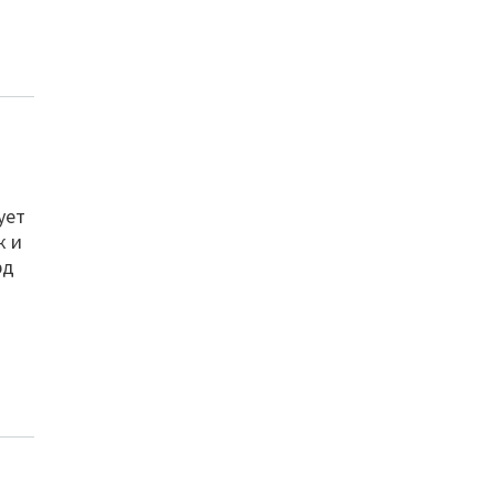
ует
к и
рд