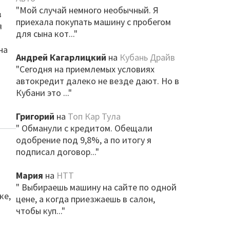
"Мой случай немного необычный. Я
з
приехала покупать машину с пробегом
я
для сына кот..."
на
Андрей Кагарлицкий
на
Кубань Драйв
"Сегодня на приемлемых условиях
автокредит далеко не везде дают. Но в
Кубани это ..."
Григорий
на
Топ Кар Тула
" Обманули с кредитом. Обещали
одобрение под 9,8%, а по итогу я
подписал договор..."
Мария
на
НТТ
" Выбираешь машину на сайте по одной
ке,
цене, а когда приезжаешь в салон,
чтобы куп..."