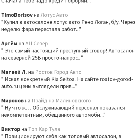
Сначала тебе надо кредит оформи..."
TimoBorisov
на
Лотус Авто
"Купил в автосалоне лотус авто Рено Логан, б/у. Через
неделю фара перестала работ..."
Артём
на
АЦ Север
" Это самый настоящий преступный сговор! Автосалон
на северной 25Б просто-напрос..."
Матвей Л.
на
Ростов Город Авто
" Искал конкретный Kia Seltos. На сайте rostov-gorod-
auto.ru цены выглядели прив..."
Миронов
на
Прайд на Малиновского
" Ну что ж… Обслуживающий персонал показался
некомпетентным, обещанного автомоби..."
Виктор
на
Топ Кар Тула
" Позиционируют себя как топовый автосалон, в