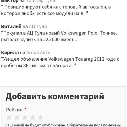
Виктор
на
Топ Кар Тула
" Позиционируют себя как топовый автосалон, в
котором якобы есть все модели на л..."
Виталий
на
АЦ Тула
"Покупал в АЦ Тула новый Volkswagen Polo. Точнее,
пытался купить за 525 000 вмест..."
Кирилл
на
Агора Авто
"Увидел объявление Volkswagen Touareg 2012 года с
пробегом 86 тыс. км от «Агора а..."
Добавить комментарий
Рейтинг
*
1 star
2 stars
3 stars
4 stars
5 stars
Ваш e-mail не будет опубликован.
Обязательные поля помечены