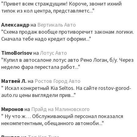
"Привет всем страждущим! Короче, звонит ихний
типок из кол центра, представляетс..."
Александр
на
Вертикаль Авто
"Схема продаж вообще противоречит законам логики.
Сначала тебе надо кредит оформи..."
TimoBorisov
на
Лотус Авто
"Купил в автосалоне лотус авто Рено Логан, б/у. Через
неделю фара перестала работ..."
Матвей Л.
на
Ростов Город Авто
" Искал конкретный Kia Seltos. На сайте rostov-gorod-
auto.ru цены выглядели прив..."
Миронов
на
Прайд на Малиновского
" Ну что ж… Обслуживающий персонал показался
некомпетентным, обещанного автомоби..."