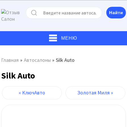
МЕНЮ
Главная
»
Автосалоны
»
Silk Auto
Silk Auto
« КлючАвто
Золотая Миля »