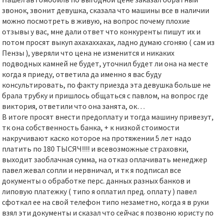
звонок, звонит девушка, сказала что машины все в наличии
можно посмотреть в живую, на вопрос почему плохие
отзывы у вас, мне дали ответ что конкуренты пишут их и
потом просят выкуп ахахаххахах, ладно думаю сгоняю ( сам из
Пензы ), уверяли что цена не изменится и никаких
подводных камней не будет, уточнил будет ли она на месте
когда я приеду, ответила да именно я вас буду
консультировать, по факту приезда эта девушка больше не
брала трубку и пришлось общаться с павлом, на вопрос где
виктория, ответили что она занята, ок…
В итоге просят внести предоплату и тогда машину привезут,
тк она собственность банка, + к низкой стоимости
накручивают каско которое на протяжении 5 лет надо
платить по 180 ТЫСЯЧ!!!! и всевозможные страховки,
выходит заоблачная сумма, на отказ оплачивать менеджер
павел жевал сопли и нервничал, и тк я подписал все
документы о обработке перс. данных разных банков и
липовую платежку ( типо я оплатил пред. оплату ) павел
сфоткал ее на свой телефон типо незаметно, когда я в руки
взял эти документы и сказал что сейчас я позвоню юристу по