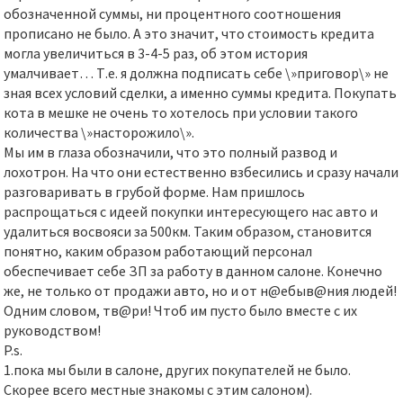
обозначенной суммы, ни процентного соотношения
прописано не было. А это значит, что стоимость кредита
могла увеличиться в 3-4-5 раз, об этом история
умалчивает… Т.е. я должна подписать себе \»приговор\» не
зная всех условий сделки, а именно суммы кредита. Покупать
кота в мешке не очень то хотелось при условии такого
количества \»насторожило\».
Мы им в глаза обозначили, что это полный развод и
лохотрон. На что они естественно взбесились и сразу начали
разговаривать в грубой форме. Нам пришлось
распрощаться с идеей покупки интересующего нас авто и
удалиться восвояси за 500км. Таким образом, становится
понятно, каким образом работающий персонал
обеспечивает себе ЗП за работу в данном салоне. Конечно
же, не только от продажи авто, но и от н@ебыв@ния людей!
Одним словом, тв@ри! Чтоб им пусто было вместе с их
руководством!
P.s.
1.пока мы были в салоне, других покупателей не было.
Скорее всего местные знакомы с этим салоном).