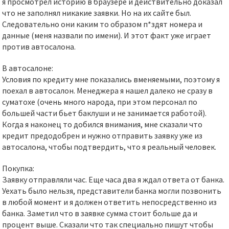
я просмотрел историю в браузере и действительно доказал
что не заполнял никакие заявки. Но на их сайте был.
Следовательно они каким то образом п*здят номера и
данные (меня назвали по имени). И этот факт уже играет
против автосалона.
В автосалоне:
Условия по кредиту мне показались вменяемыми, поэтому я
поехал в автосалон. Менеджера я нашел далеко не сразу в
суматохе (очень много народа, при этом персонал по
большей части бьет баклуши и не занимается работой).
Когда я наконец то добился внимания, мне сказали что
кредит предодобрен и нужно отправить заявку уже из
автосалона, чтобы подтвердить, что я реальный человек.
Покупка:
Заявку отправляли час. Еще часа два я ждал ответа от банка.
Уехать было нельзя, представители банка могли позвонить
в любой момент и я должен ответить непосредственно из
банка. Заметил что в заявке сумма стоит больше да и
процент выше. Сказали что так специально пишут чтобы