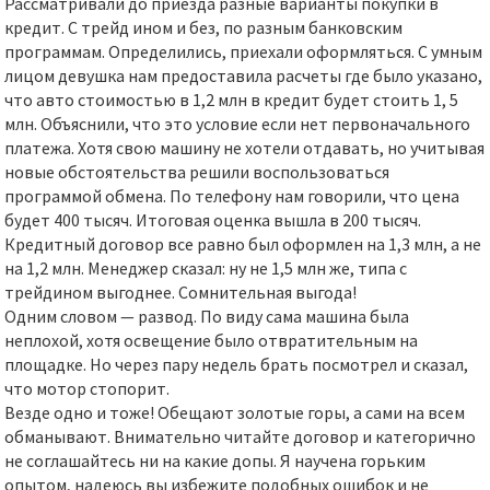
Рассматривали до приезда разные варианты покупки в
кредит. С трейд ином и без, по разным банковским
программам. Определились, приехали оформляться. С умным
лицом девушка нам предоставила расчеты где было указано,
что авто стоимостью в 1,2 млн в кредит будет стоить 1, 5
млн. Объяснили, что это условие если нет первоначального
платежа. Хотя свою машину не хотели отдавать, но учитывая
новые обстоятельства решили воспользоваться
программой обмена. По телефону нам говорили, что цена
будет 400 тысяч. Итоговая оценка вышла в 200 тысяч.
Кредитный договор все равно был оформлен на 1,3 млн, а не
на 1,2 млн. Менеджер сказал: ну не 1,5 млн же, типа с
трейдином выгоднее. Сомнительная выгода!
Одним словом — развод. По виду сама машина была
неплохой, хотя освещение было отвратительным на
площадке. Но через пару недель брать посмотрел и сказал,
что мотор стопорит.
Везде одно и тоже! Обещают золотые горы, а сами на всем
обманывают. Внимательно читайте договор и категорично
не соглашайтесь ни на какие допы. Я научена горьким
опытом, надеюсь вы избежите подобных ошибок и не