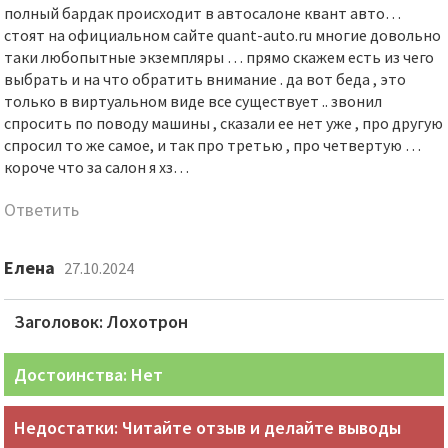
полный бардак происходит в автосалоне квант авто…
стоят на официальном сайте quant-auto.ru многие довольно
таки любопытные экземпляры … прямо скажем есть из чего
выбрать и на что обратить внимание . да вот беда , это
только в виртуальном виде все существует .. звонил
спросить по поводу машины , сказали ее нет уже , про другую
спросил то же самое, и так про третью , про четвертую …
короче что за салон я хз…
Ответить
Елена
27.10.2024
Заголовок: Лохотрон
Достоинства: Нет
Недостатки: Читайте отзыв и делайте выводы