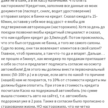
даже не в банк, а в их кассу наличными. Что опять
насторожило! Кредитник, заполнив все данные из моих
документов (паспорт, снилс, водит.удостоверение)
отправил запрос в банки на кредит. Сказал ожидать 15-
60мин, оставив у себя мое вод.удост-е якобы для
подтвержения авторизации (насторожило). Хотя за день до
поездки позвонил якобы кредитный специалист и сказал,
что нам одобрен кредит до 3,0млн.руб. Потом прояснилось,
что это был сотрудник не банка, а того же самого салоны.
Судя по всему, они так вовлекают клиентов в свой салон!?
Главное, чтоб приехали, а там что-то да и впарят. Дальше…
не прошло и 5минут, как менеджер по продажам приглашает
к себе за стол и предлагает подписать согласие на осмотр
автомобиля! Для этого мы должны внести первоначальный
взнос (50-100т.р.) и в случае, если авто по какой-то причине
(нашей) нам не понраится, то 10% от стоимости кредиты мы
должны будем оплатить. При этом в стоимость кредита
посчитали Каско на подержаный автомобиль (по сумме
вышла стоимость авто на сайте), т.е. автомобиль
подорожал уже в 2 раза. Также в согласии было прописано о
страховании жизни, НО насторожило, что ни четко