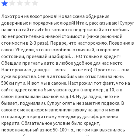
Лохотрон из лохотронов! Новая схема обдирания
доверчивых и порядочных людей! Итак, рассказываю! Супруг
нашел на сайте avtobu-samara.ru подержаный автомобиль
по непростительно низкой стоимости (ниже рыночной
стоимости в 2-3 раза). Первре, что насторожило. Позвонил в
салон. Убедили, что автомобиль отличный, в хорошем
состоянии, приезжай и забирай… НО только в кредит!
Обещали пригнать авто в любое удобное для нас место.
Насторожило дважды… меня… но не его). Простота — она
хуже воровства. Сев в автомобиль мы отмотали за ночь
500км пути. И вот мы в салоне. Настрожил тот факт, что на
сайте адрес салона был указан один (например, д.10, а в
салон приглашали смс-кой на д.14. Ну да ладно, чего не
бывает, подумала я). Супруг опять не заметил подвоха. В
салоне с менеджером заполнили заявку на авто и меня
отправиди в кредитному менеджеру для оформления
кредита. Обязательное условие было кредит,
первоначальный взнос 50-100т.р., потом как выяснилось