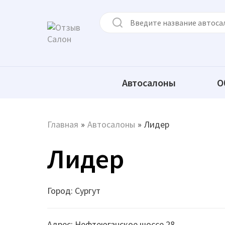
Автосалоны
О
Главная
»
Автосалоны
»
Лидер
Лидер
Город: Сургут
Адрес: Нефтеюганское шоссе 28