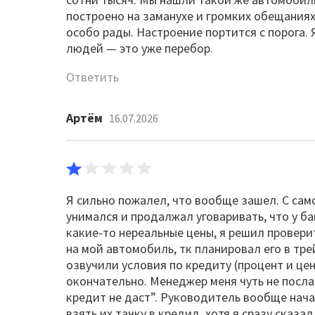
построено на заманухе и громких обещаниях
особо рады. Настроение портится с порога. 
людей — это уже перебор.
Ответить
Артём
16.07.2026
Я сильно пожалел, что вообще зашел. С само
унимался и продалжал уговаривать, что у 
какие-то нереальные цены, я решил провери
на мой автомобиль, тк планировал его в тре
озвучили условия по кредиту (процент и цен
окончательно. Менеджер меня чуть не послал
кредит не даст”. Руководитель вообще нача
взять их тачку в кредид, хотя я сразу сказал