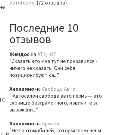
АвтоГермес
(72 отзывов)
не
Последние 10
отзывов
Жендос
на
АТЦ ЮГ
"Сказать что мне тут не понравился -
ничего не сказать. Они себя
позиционируют ка..."
Анонимно
на
Свобода Авто
л
" Автосалон свобода авто пермь — это
СТС
скопище безграмотного, извините за
выражени..."
Анонимно
на
Арманд
"Нет автомобилей, которые помечены
е. В