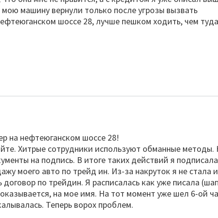
а мою машину вернули только после угрозы вызвать
нефтеюганском шоссе 28, лучше пешком ходить, чем туд
ер на нефтеюганском шоссе 28!
яйте. Хитрые сотрудники используют обманные методы. 
менты на подпись. В итоге таких действий я подписал
жу моего авто по трейд ин. Из-за накруток я не стала и
ь договор по трейдин. Я расписалась как уже писала (ша
оказывается, на мое имя. На тот момент уже шел 6-ой ч
калывалась. Теперь ворох проблем.