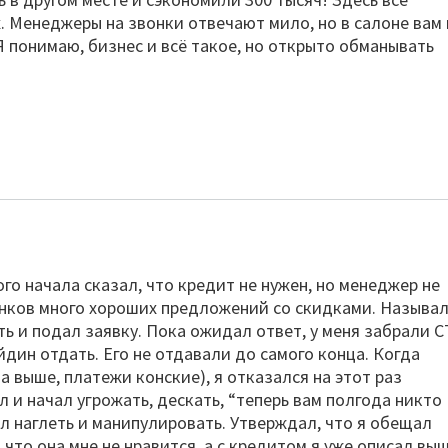
. Менеджеры на звонки отвечают мило, но в салоне вам 
Я понимаю, бизнес и всё такое, но открыто обманывать
го начала сказал, что кредит не нужен, но менеджер не
банков много хороших предложений со скидками. Называ
ть и подал заявку. Пока ожидал ответ, у меня забрали 
йдин отдать. Его не отдавали до самого конца. Когда
а выше, платежи конские), я отказался на этот раз
 и начал угрожать, дескать, “теперь вам полгода никто
л наглеть и манипулировать. Утверждал, что я обещал
, что она мне не нравится, а с кредитом я уже описал выш