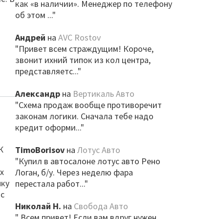
как «в наличии». Менеджер по телефону
об этом ..."
а
Андрей
на
AVC Rostov
"Привет всем страждущим! Короче,
звонит ихний типок из кол центра,
представляетс..."
Александр
на
Вертикаль Авто
"Схема продаж вообще противоречит
законам логики. Сначала тебе надо
кредит оформи..."
К
TimoBorisov
на
Лотус Авто
а
"Купил в автосалоне лотус авто Рено
х
Логан, б/у. Через неделю фара
пку
перестала работ..."
ас
Николай Н.
на
Свобода Авто
" Всем привет! Если вам вдруг нужен