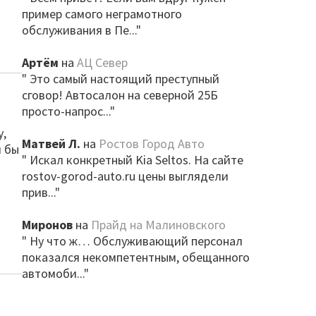
пример самого неграмотного
обслуживания в Пе..."
Артём
на
АЦ Север
" Это самый настоящий преступный
сговор! Автосалон на северной 25Б
просто-напрос..."
у,
Матвей Л.
на
Ростов Город Авто
и бы
" Искал конкретный Kia Seltos. На сайте
rostov-gorod-auto.ru цены выглядели
прив..."
Миронов
на
Прайд на Малиновского
" Ну что ж… Обслуживающий персонал
показался некомпетентным, обещанного
автомоби..."