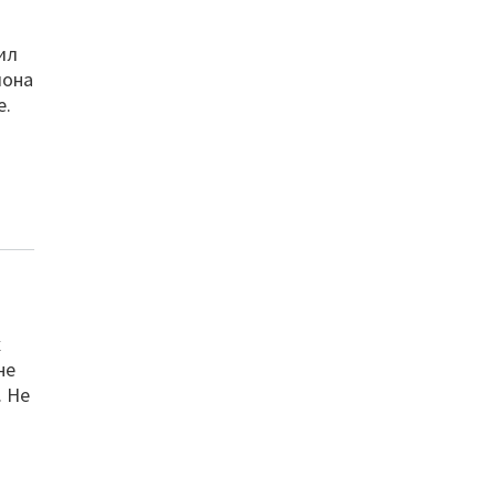
о
ил
иона
е.
х
не
. Не