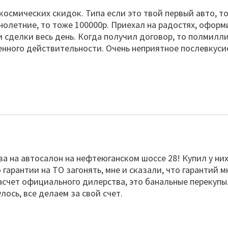
осмических скидок. Типа если это твой первый авто, т
ннолетние, то тоже 100000р. Приехал на радостях, оформ
 сделки весь день. Когда получил договор, то полмилл
ленного действительности. Очень неприятное послевкуси
а на автосалон на нефтеюганском шоссе 28! Купил у ни
 гарантии на ТО загонять, мне и сказали, что гарантий м
насчет официального дилерства, это банальные перекупы
лось, все делаем за свой счет.