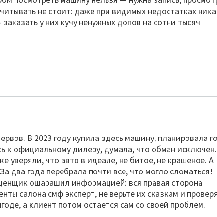
ссчитывать не стоит: даже при видимых недостатках ника
заказать у них кучу ненужных допов на сотни тысяч.
ервов. В 2023 году купила здесь машину, планировала г
сь к официальному дилеру, думала, что обман исключен.
е уверяли, что авто в идеале, не битое, не крашеное. А
 За два года перебрала почти все, что могло сломаться!
 оценщик ошарашил информацией: вся правая сторона
нты салона смф эксперт, не верьте их сказкам и провер
годе, а клиент потом остается сам со своей проблем.