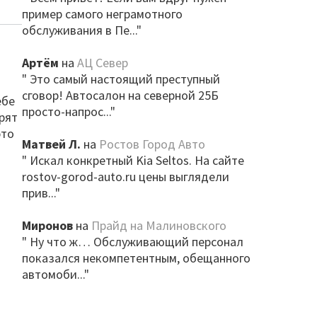
пример самого неграмотного
обслуживания в Пе..."
Артём
на
АЦ Север
" Это самый настоящий преступный
сговор! Автосалон на северной 25Б
ебе
просто-напрос..."
рят
это
Матвей Л.
на
Ростов Город Авто
" Искал конкретный Kia Seltos. На сайте
rostov-gorod-auto.ru цены выглядели
прив..."
Миронов
на
Прайд на Малиновского
" Ну что ж… Обслуживающий персонал
показался некомпетентным, обещанного
автомоби..."