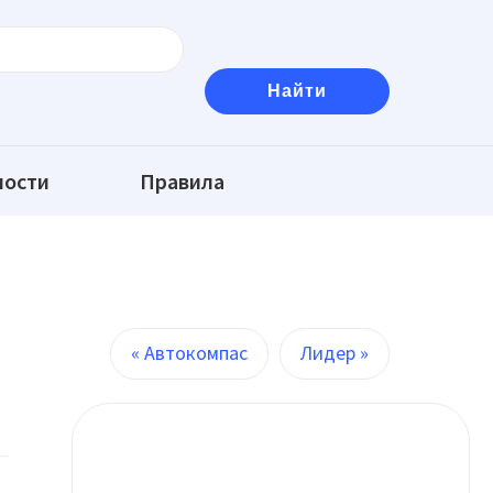
ности
Правила
« Автокомпас
Лидер »