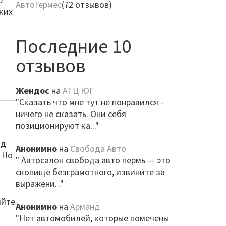
АвтоГермес
(72 отзывов)
ких
Последние 10
отзывов
Жендос
на
АТЦ ЮГ
"Сказать что мне тут не понравился -
ничего не сказать. Они себя
позиционируют ка..."
од
Анонимно
на
Свобода Авто
 Но
" Автосалон свобода авто пермь — это
скопище безграмотного, извините за
выражени..."
яйте
Анонимно
на
Арманд
"Нет автомобилей, которые помечены