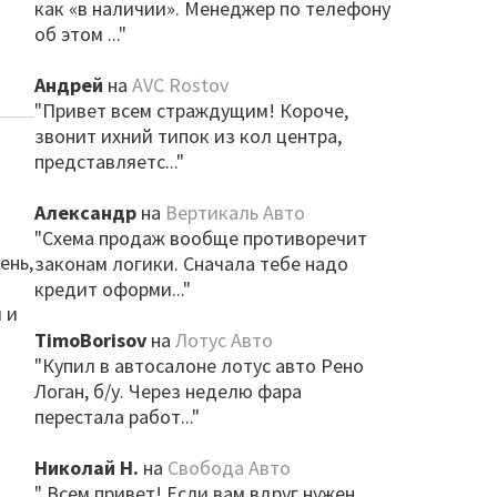
как «в наличии». Менеджер по телефону
об этом ..."
Андрей
на
AVC Rostov
"Привет всем страждущим! Короче,
звонит ихний типок из кол центра,
представляетс..."
Александр
на
Вертикаль Авто
"Схема продаж вообще противоречит
ень,
законам логики. Сначала тебе надо
кредит оформи..."
 и
TimoBorisov
на
Лотус Авто
"Купил в автосалоне лотус авто Рено
Логан, б/у. Через неделю фара
перестала работ..."
Николай Н.
на
Свобода Авто
" Всем привет! Если вам вдруг нужен