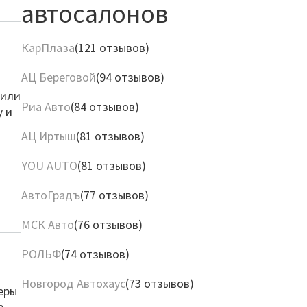
автосалонов
КарПлаза
(121 отзывов)
АЦ Береговой
(94 отзывов)
чили
Риа Авто
(84 отзывов)
у и
АЦ Иртыш
(81 отзывов)
YOU AUTO
(81 отзывов)
АвтоГрадъ
(77 отзывов)
МСК Авто
(76 отзывов)
РОЛЬФ
(74 отзывов)
Новгород Автохаус
(73 отзывов)
еры
р