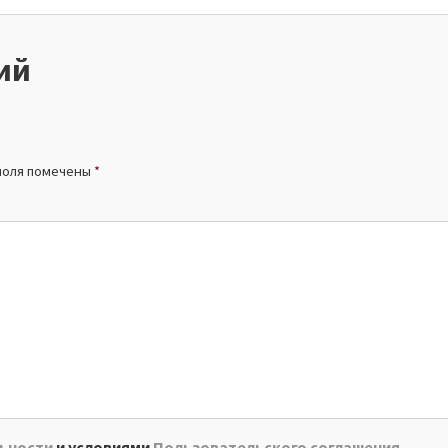
ий
поля помечены
*
ьности
и условиями
Пользовательского соглашения