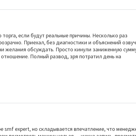
торга, если будут реальные причины. Несколько раз
прозрачно. Приехал, без диагностики и объяснений озву
 ни желания обсуждать. Просто кинули заниженную сумм
отношение. Полный развод, зря потратил день на
ре smf expert, но складывается впечатление, что менедж
ром посмотреть машину нельзя — нужна запись, просмот