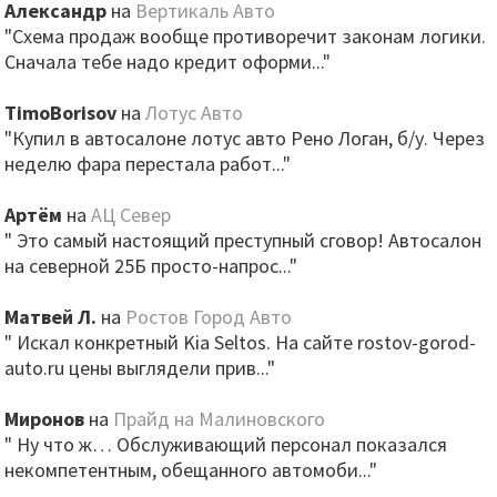
Александр
на
Вертикаль Авто
"Схема продаж вообще противоречит законам логики.
Сначала тебе надо кредит оформи..."
TimoBorisov
на
Лотус Авто
"Купил в автосалоне лотус авто Рено Логан, б/у. Через
неделю фара перестала работ..."
Артём
на
АЦ Север
" Это самый настоящий преступный сговор! Автосалон
на северной 25Б просто-напрос..."
Матвей Л.
на
Ростов Город Авто
" Искал конкретный Kia Seltos. На сайте rostov-gorod-
auto.ru цены выглядели прив..."
Миронов
на
Прайд на Малиновского
" Ну что ж… Обслуживающий персонал показался
некомпетентным, обещанного автомоби..."