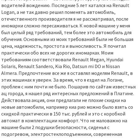
водителей вождению. Последние 5 лет катался на Renault
Logan, а не так давно решил поменять автомобиль,
отечественного производителя я не рассматривал, после
иномарки сложно пересаживаться. К новой машине у меня
был целый ряд требований, тем более это автомобиль для
обучения. Основными из моих требований были не большая
цена, надежность, простота и выносливость. Я почитал
практически обо всех не дорогих иномарках. Моим
требованиям соответствовали Renault Megan, Hyundai
Solaris, Renault Sandero, Kia Rio, Datsun mi DO и Nissan
Almera. Предпочтение все же я оставлял моделям Renault, в
этих машинах я уверен. За время, что я ездил на Логане,
проблем с ним почти не было. Пошарив по сайтам известных
ац города, я нашел ряд интересных предложений в Платине.
Действовала акция, они предлагали не плохие скидки на
новые автомобили, например киа рио можно было взять со
скидкой практически в 150 тыс. рублей и это с коробкой
автомат в комплектации комфорт. Что не маловажно на
машине были 2 подушки безопасности, сиденья с
подогревом, электростеклоподъемники, современная