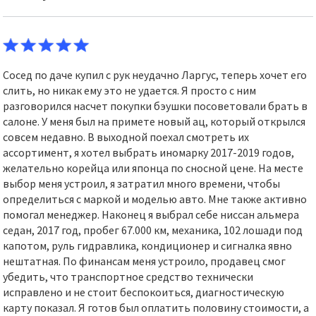
Сосед по даче купил с рук неудачно Ларгус, теперь хочет его
слить, но никак ему это не удается. Я просто с ним
разговорился насчет покупки бэушки посоветовали брать в
салоне. У меня был на примете новый ац, который открылся
совсем недавно. В выходной поехал смотреть их
ассортимент, я хотел выбрать иномарку 2017-2019 годов,
желательно корейца или японца по сносной цене. На месте
выбор меня устроил, я затратил много времени, чтобы
определиться с маркой и моделью авто. Мне также активно
помогал менеджер. Наконец я выбрал себе ниссан альмера
седан, 2017 год, пробег 67.000 км, механика, 102 лошади под
капотом, руль гидравлика, кондиционер и сигналка явно
нештатная. По финансам меня устроило, продавец смог
убедить, что транспортное средство технически
исправлено и не стоит беспокоиться, диагностическую
карту показал. Я готов был оплатить половину стоимости, а