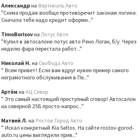
Александр
на
Вертикаль Авто
"Схема продаж вообще противоречит законам логики.
Сначала тебе надо кредит оформи..."
TimoBorisov
на
Лотус Авто
"Купил в автосалоне лотус авто Рено Логан, б/у. Через
неделю фара перестала работ..."
Николай Н.
на
Свобода Авто
" Всем привет! Если вам вдруг нужен пример самого
неграмотного обслуживания в Пе..."
Артём
на
АЦ Север
" Это самый настоящий преступный сговор! Автосалон
на северной 25Б просто-напрос..."
Матвей Л.
на
Ростов Город Авто
" Искал конкретный Kia Seltos. На сайте rostov-gorod-
auto.ru цены выглядели прив..."