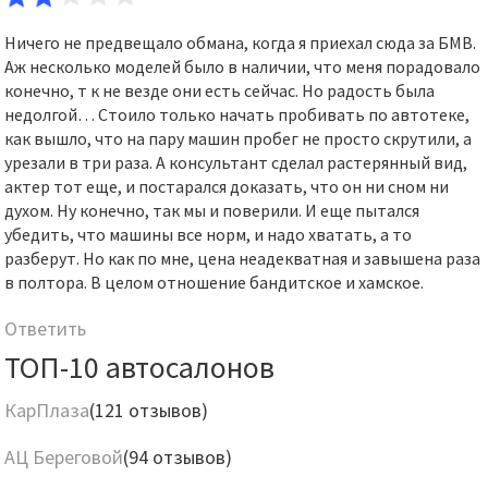
Ничего не предвещало обмана, когда я приехал сюда за БМВ.
Аж несколько моделей было в наличии, что меня порадовало
конечно, т к не везде они есть сейчас. Но радость была
недолгой… Стоило только начать пробивать по автотеке,
как вышло, что на пару машин пробег не просто скрутили, а
урезали в три раза. А консультант сделал растерянный вид,
актер тот еще, и постарался доказать, что он ни сном ни
духом. Ну конечно, так мы и поверили. И еще пытался
убедить, что машины все норм, и надо хватать, а то
разберут. Но как по мне, цена неадекватная и завышена раза
в полтора. В целом отношение бандитское и хамское.
Ответить
ТОП-10 автосалонов
КарПлаза
(121 отзывов)
АЦ Береговой
(94 отзывов)