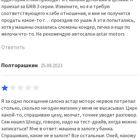
приехал за БМВ 3 серии. Извините, но я и требую
соответствующего к себе отношения, и мне не получится
продать какое-то г… проездив по ушам. А эти попытались,
хотя у машины оказались сломаны кондер, печка и еще по
мелочи что-то. Не рекомендую автосалон astar motors
Ответить
Полторашкин
25.08.2023
Я за одно посещения салона астар моторс нервов потрепал
столько, сколько ни один магазин у меня не высасывал. Цирк
какой-то, спрашиваю цену, молчат, точнее уводят разговор.
Сам нашел Шкоду, говорю, надо на тест-драйв, когда можно
записаться? Мне в ответ: машина в залоге у банка.
Спрашиваю, какие не в залоге? Все остальные. Окей, нахожу