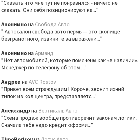
"Сказать что мне тут не понравился - ничего не
сказать. Они себя позиционируют ка..."
Анонимно
на
Свобода Авто
" Автосалон свобода авто пермь — это скопище
безграмотного, извините за выражени..."
Анонимно
на
Арманд
"Нет автомобилей, которые помечены как «в наличии».
Менеджер по телефону об этом ..."
Андрей
на
AVC Rostov
"Привет всем страждущим! Короче, звонит ихний
типок из кол центра, представляетс..."
Александр
на
Вертикаль Авто
"Схема продаж вообще противоречит законам логики.
Сначала тебе надо кредит оформи..."
TimoBorisov
на
Лотус Авто