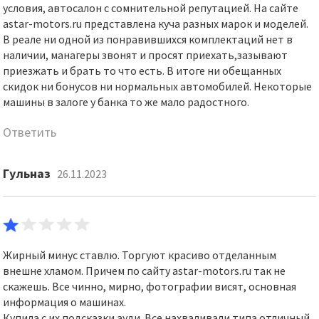
условия, автосалон с сомнительной репутацией. На сайте
astar-motors.ru представлена куча разных марок и моделей.
В реале ни одной из понравившихся комплектаций нет в
наличии, манагеры звонят и просят приехать,зазывают
приезжать и брать то что есть. В итоге ни обещанных
скидок ни бонусов ни нормальных автомобилей. Некоторые
машины в залоге у банка то же мало радостного.
Ответить
Гульназ
26.11.2023
Жирный минус ставлю. Торгуют красиво отделанным
внешне хламом. Причем по сайту astar-motors.ru так не
скажешь. Все чинно, мирно, фотографии висят, основная
информация о машинах.
Купила с их подсказки ауди. Все нахваливали типа отличный