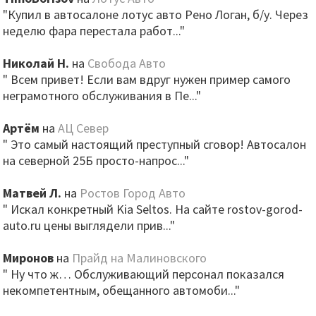
"Купил в автосалоне лотус авто Рено Логан, б/у. Через
неделю фара перестала работ..."
Николай Н.
на
Свобода Авто
" Всем привет! Если вам вдруг нужен пример самого
неграмотного обслуживания в Пе..."
Артём
на
АЦ Север
" Это самый настоящий преступный сговор! Автосалон
на северной 25Б просто-напрос..."
Матвей Л.
на
Ростов Город Авто
" Искал конкретный Kia Seltos. На сайте rostov-gorod-
auto.ru цены выглядели прив..."
Миронов
на
Прайд на Малиновского
" Ну что ж… Обслуживающий персонал показался
некомпетентным, обещанного автомоби..."