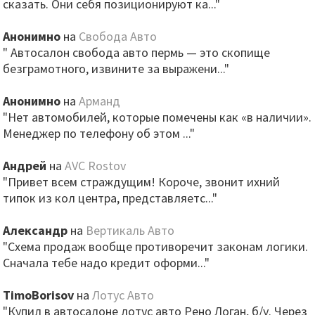
сказать. Они себя позиционируют ка..."
Анонимно
на
Свобода Авто
" Автосалон свобода авто пермь — это скопище
безграмотного, извините за выражени..."
Анонимно
на
Арманд
"Нет автомобилей, которые помечены как «в наличии».
Менеджер по телефону об этом ..."
Андрей
на
AVC Rostov
"Привет всем страждущим! Короче, звонит ихний
типок из кол центра, представляетс..."
Александр
на
Вертикаль Авто
"Схема продаж вообще противоречит законам логики.
Сначала тебе надо кредит оформи..."
TimoBorisov
на
Лотус Авто
"Купил в автосалоне лотус авто Рено Логан, б/у. Через