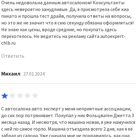
Очень недовольна данным автосалоном! Консультанты
здесь невероятно занудливые. Да, я присмотрела себе киа
пикато и прошла тест драйв, получила ответы на вопросы,
но это же не значит что я сию секунду обязана оформляться!
Не знаю как цены, вроде средние, но покупать здесь
перехотелось. Не ведитесь на рекламу сайта autoexpert-
chlb.ru
Ответить
Михаил
27.01.2024
С автосалона авто эксперт у меня неприятные ассоциации,
до сих пор потряхивает. Покупал у них Фольцваген Джетта 3
месяца назад. И несмотря, что машина новая, я уже намучился
с ней по самое горло. Машина отъездила всего 2 дня, как я её
забрал из салона. Уже сначала мне не понравилось, как она