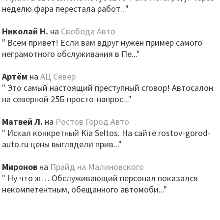
неделю фара перестала работ..."
Николай Н.
на
Свобода Авто
" Всем привет! Если вам вдруг нужен пример самого
неграмотного обслуживания в Пе..."
Артём
на
АЦ Север
" Это самый настоящий преступный сговор! Автосалон
на северной 25Б просто-напрос..."
Матвей Л.
на
Ростов Город Авто
" Искал конкретный Kia Seltos. На сайте rostov-gorod-
auto.ru цены выглядели прив..."
Миронов
на
Прайд на Малиновского
" Ну что ж… Обслуживающий персонал показался
некомпетентным, обещанного автомоби..."