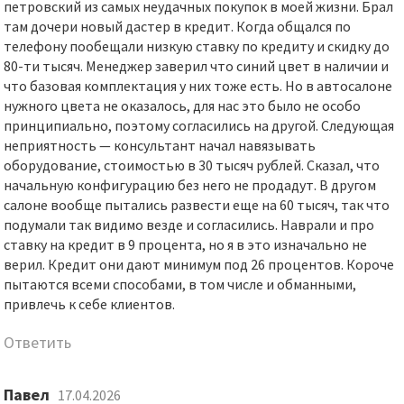
петровский из самых неудачных покупок в моей жизни. Брал
там дочери новый дастер в кредит. Когда общался по
телефону пообещали низкую ставку по кредиту и скидку до
80-ти тысяч. Менеджер заверил что синий цвет в наличии и
что базовая комплектация у них тоже есть. Но в автосалоне
нужного цвета не оказалось, для нас это было не особо
принципиально, поэтому согласились на другой. Следующая
неприятность — консультант начал навязывать
оборудование, стоимостью в 30 тысяч рублей. Сказал, что
начальную конфигурацию без него не продадут. В другом
салоне вообще пытались развести еще на 60 тысяч, так что
подумали так видимо везде и согласились. Наврали и про
ставку на кредит в 9 процента, но я в это изначально не
верил. Кредит они дают минимум под 26 процентов. Короче
пытаются всеми способами, в том числе и обманными,
привлечь к себе клиентов.
Ответить
Павел
17.04.2026