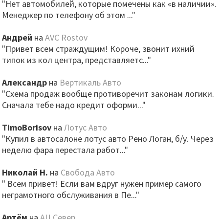
"Нет автомобилей, которые помечены как «в наличии».
Менеджер по телефону об этом ..."
Андрей
на
AVC Rostov
"Привет всем страждущим! Короче, звонит ихний
типок из кол центра, представляетс..."
Александр
на
Вертикаль Авто
"Схема продаж вообще противоречит законам логики.
Сначала тебе надо кредит оформи..."
TimoBorisov
на
Лотус Авто
"Купил в автосалоне лотус авто Рено Логан, б/у. Через
неделю фара перестала работ..."
Николай Н.
на
Свобода Авто
" Всем привет! Если вам вдруг нужен пример самого
неграмотного обслуживания в Пе..."
Артём
на
АЦ Север