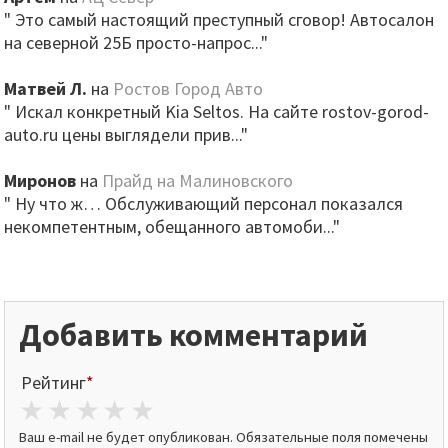
" Это самый настоящий преступный сговор! Автосалон
на северной 25Б просто-напрос..."
Матвей Л.
на
Ростов Город Авто
" Искал конкретный Kia Seltos. На сайте rostov-gorod-
auto.ru цены выглядели прив..."
Миронов
на
Прайд на Малиновского
" Ну что ж… Обслуживающий персонал показался
некомпетентным, обещанного автомоби..."
Добавить комментарий
Рейтинг
*
1 star
2 stars
3 stars
4 stars
5 stars
Ваш e-mail не будет опубликован.
Обязательные поля помечены