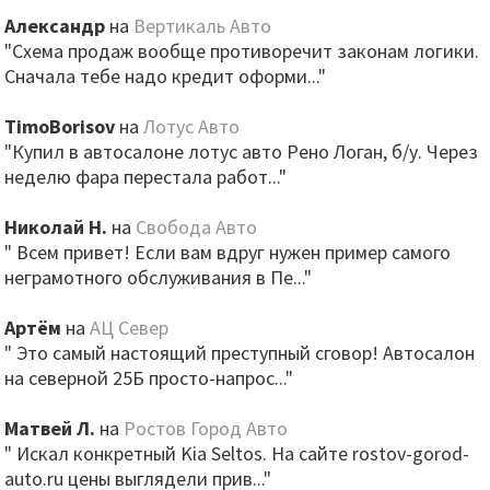
Александр
на
Вертикаль Авто
"Схема продаж вообще противоречит законам логики.
Сначала тебе надо кредит оформи..."
TimoBorisov
на
Лотус Авто
"Купил в автосалоне лотус авто Рено Логан, б/у. Через
неделю фара перестала работ..."
Николай Н.
на
Свобода Авто
" Всем привет! Если вам вдруг нужен пример самого
неграмотного обслуживания в Пе..."
Артём
на
АЦ Север
" Это самый настоящий преступный сговор! Автосалон
на северной 25Б просто-напрос..."
Матвей Л.
на
Ростов Город Авто
" Искал конкретный Kia Seltos. На сайте rostov-gorod-
auto.ru цены выглядели прив..."