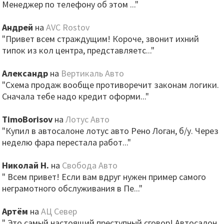
Менеджер по телефону об этом ..."
Андрей
на
AVC Rostov
"Привет всем страждущим! Короче, звонит ихний
типок из кол центра, представляетс..."
Александр
на
Вертикаль Авто
"Схема продаж вообще противоречит законам логики.
Сначала тебе надо кредит оформи..."
TimoBorisov
на
Лотус Авто
"Купил в автосалоне лотус авто Рено Логан, б/у. Через
неделю фара перестала работ..."
Николай Н.
на
Свобода Авто
" Всем привет! Если вам вдруг нужен пример самого
неграмотного обслуживания в Пе..."
Артём
на
АЦ Север
" Это самый настоящий преступный сговор! Автосалон