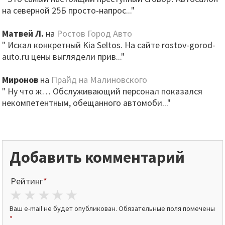
на северной 25Б просто-напрос..."
Матвей Л.
на
Ростов Город Авто
" Искал конкретный Kia Seltos. На сайте rostov-gorod-
auto.ru цены выглядели прив..."
Миронов
на
Прайд на Малиновского
" Ну что ж… Обслуживающий персонал показался
некомпетентным, обещанного автомоби..."
Добавить комментарий
Рейтинг
*
1 star
2 stars
3 stars
4 stars
5 stars
Ваш e-mail не будет опубликован.
Обязательные поля помечены
*