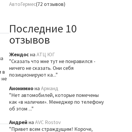
АвтоГермес
(72 отзывов)
Последние 10
отзывов
Жендос
на
АТЦ ЮГ
на
"Сказать что мне тут не понравился -
ничего не сказать. Они себя
м в
позиционируют ка..."
 не
Анонимно
на
Арманд
"Нет автомобилей, которые помечены
как «в наличии». Менеджер по телефону
об этом ..."
Андрей
на
AVC Rostov
"Привет всем страждущим! Короче,