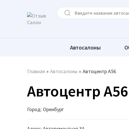
Автосалоны
О
Главная
»
Автосалоны
»
Автоцентр А56
Автоцентр А56
Город: Оpенбуpг
Адрес: Авторемонтная 3А