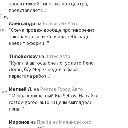
звонит ихний типок из кол центра,
представляетс..."
бки,
Александр
на
Вертикаль Авто
ги.
"Схема продаж вообще противоречит
законам логики. Сначала тебе надо
кредит оформи..."
TimoBorisov
на
Лотус Авто
"Купил в автосалоне лотус авто Рено
Логан, б/у. Через неделю фара
перестала работ..."
Матвей Л.
на
Ростов Город Авто
 не
" Искал конкретный Kia Seltos. На сайте
rostov-gorod-auto.ru цены выглядели
прив..."
Миронов
на
Прайд на Малиновского