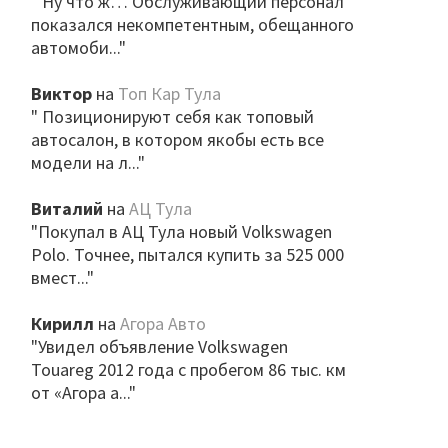
" Ну что ж… Обслуживающий персонал
показался некомпетентным, обещанного
автомоби..."
Виктор
на
Топ Кар Тула
" Позиционируют себя как топовый
автосалон, в котором якобы есть все
модели на л..."
Виталий
на
АЦ Тула
"Покупал в АЦ Тула новый Volkswagen
Polo. Точнее, пытался купить за 525 000
вмест..."
Кирилл
на
Агора Авто
"Увидел объявление Volkswagen
Touareg 2012 года с пробегом 86 тыс. км
от «Агора а..."