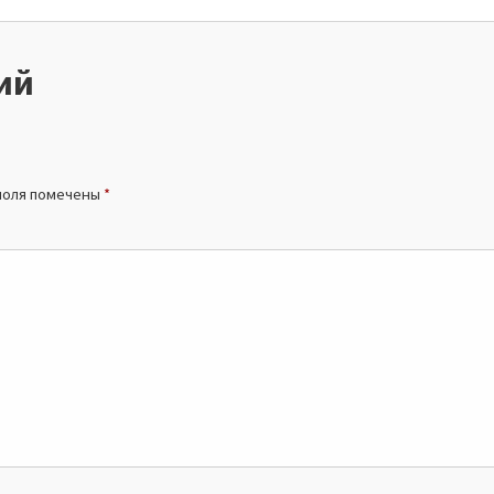
ий
поля помечены
*