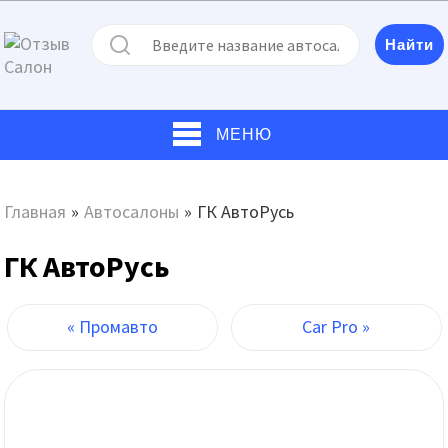
МЕНЮ
Главная
»
Автосалоны
»
ГК АвтоРусь
ГК АвтоРусь
« Промавто
Car Pro »