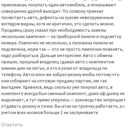
приезжаешь покупать один автомобиль, а показывают
совершенно другой выходит. По созвону приехал
посмотреть авто, дефекты на кузове невооруженным
взглядом видны, хотя не критично, это сделать можно.
Продавец сразу сказал про необходимость замены
нескольких лампочек — на приборной панели и подсветку
номера. Лампочек не несколько, а половина панели не
подсвечена, норм так — это не просто лампочки поменять,
надо разбираться. Дальше интереснее. Авто с обмена
пришло, прошлый владелец сдавал авто с комплектом
зимних шин на литье, и это я узнал от владельца по
телефону. Автосалон же забрал резину якобы потому что
они собирают на оптовую продажу партию, им так
выгоднее. Удивился, ведь сколько уже покупал авто, в
комплекте всегда был сменный комплект, даже оф дилер не
жадничает, а тут прямо уперлись — руководство запрещает
отдавать резину и точка. Вы итак на троечку работаете, а с
учетом всех косяков больше 1 не заслуживаете.
Ответить