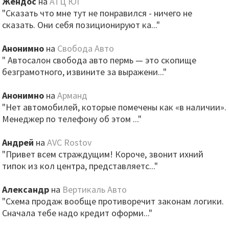
Жендос
на
АТЦ ЮГ
"Сказать что мне тут не понравился - ничего не
сказать. Они себя позиционируют ка..."
Анонимно
на
Свобода Авто
" Автосалон свобода авто пермь — это скопище
безграмотного, извините за выражени..."
Анонимно
на
Арманд
"Нет автомобилей, которые помечены как «в наличии».
Менеджер по телефону об этом ..."
Андрей
на
AVC Rostov
"Привет всем страждущим! Короче, звонит ихний
типок из кол центра, представляетс..."
Александр
на
Вертикаль Авто
"Схема продаж вообще противоречит законам логики.
Сначала тебе надо кредит оформи..."