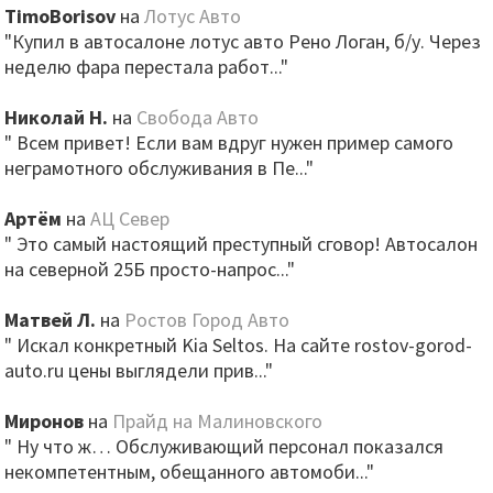
TimoBorisov
на
Лотус Авто
"Купил в автосалоне лотус авто Рено Логан, б/у. Через
неделю фара перестала работ..."
Николай Н.
на
Свобода Авто
" Всем привет! Если вам вдруг нужен пример самого
неграмотного обслуживания в Пе..."
Артём
на
АЦ Север
" Это самый настоящий преступный сговор! Автосалон
на северной 25Б просто-напрос..."
Матвей Л.
на
Ростов Город Авто
" Искал конкретный Kia Seltos. На сайте rostov-gorod-
auto.ru цены выглядели прив..."
Миронов
на
Прайд на Малиновского
" Ну что ж… Обслуживающий персонал показался
некомпетентным, обещанного автомоби..."