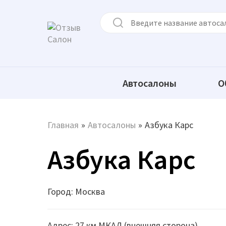
Автосалоны
О
Главная
»
Автосалоны
»
Азбука Карс
Азбука Карс
Город: Москва
Адрес: 27 км МКАД (внешняя сторона)