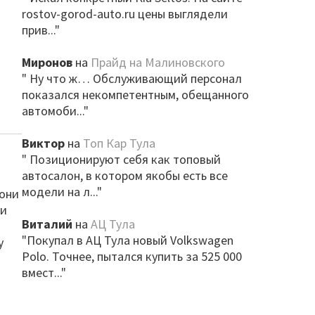
rostov-gorod-auto.ru цены выглядели
прив..."
Миронов
на
Прайд на Малиновского
" Ну что ж… Обслуживающий персонал
показался некомпетентным, обещанного
автомоби..."
Виктор
на
Топ Кар Тула
" Позиционируют себя как топовый
автосалон, в котором якобы есть все
модели на л..."
 они
ми
Виталий
на
АЦ Тула
о
"Покупал в АЦ Тула новый Volkswagen
у
Polo. Точнее, пытался купить за 525 000
вмест..."