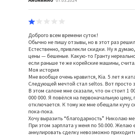
07.03.2024
Доброго всем времени суток!
Обычно не пишу отзывы, но в этот раз реши
Естественно, привлекли скидки. Ну я думаю,
цены — бешеные. Какую-то Гранту нереально 
если раньше те же корейские машины, считал
Моя история
Мне вообще очень нравится, Kia. 5 лет я кат
Следующей мечтой стал seltos. Вот просто з
В этом салоне мне сказали, что он стоит 1 0
000 000. Я повёлся на первоначальную цену, 
отключается. К тому же мне обещали кучу 
пока-пока.
Хочу выразить “благодарность” Николаю мен
При этом зарплата у меня по 50.000. Желаю 
аннулировать сделку невозможно приходитс