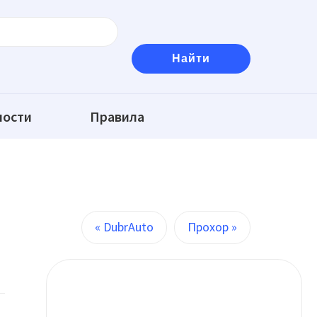
ности
Правила
« DubrAuto
Прохор »