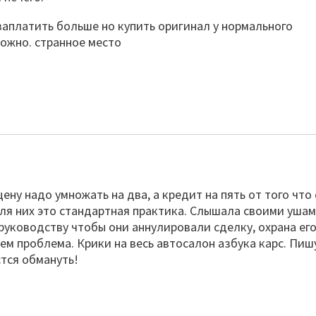
заплатить больше но купить оригинал у нормального
можно. странное место
ну надо умножать на два, а кредит на пять от того что
для них это стандартная практика. Слышала своими уша
 руководству чтобы они аннулировали сделку, охрана ег
 чем проблема. Крики на весь автосалон азбука карс. Пиш
стся обмануть!