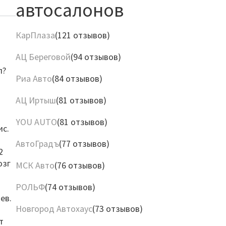
автосалонов
КарПлаза
(121 отзывов)
АЦ Береговой
(94 отзывов)
л?
Риа Авто
(84 отзывов)
,
АЦ Иртыш
(81 отзывов)
YOU AUTO
(81 отзывов)
ис.
АвтоГрадъ
(77 отзывов)
2
озг
МСК Авто
(76 отзывов)
РОЛЬФ
(74 отзывов)
ев.
Новгород Автохаус
(73 отзывов)
т