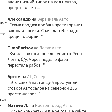
звонит ихний типок из кол центра,
представляетс..."
Александр
на
Вертикаль Авто
амом
"Схема продаж вообще противоречит
законам логики. Сначала тебе надо
кта
кредит оформи..."
TimoBorisov
на
Лотус Авто
"Купил в автосалоне лотус авто Рено
Логан, б/у. Через неделю фара
перестала работ..."
Артём
на
АЦ Север
" Это самый настоящий преступный
сговор! Автосалон на северной 25Б
просто-напрос..."
тся
м
Матвей Л.
на
Ростов Город Авто
" Искал конкретный Kia Seltos. На сайте