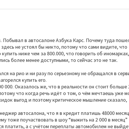
л. Побывал в автосалоне Азбука Карс. Почему туда поше
 здесь не устоял бы никто, потому что сами видите, что
купить ниже чем за 800.000, что говорить об иномарках
ись более менее доступными, то сейчас это не так.
ался на рио и ни разу по серьезному не обращался в серв
агорелся купить его.
00 000. Оказалось же, что в реальности он стоит больше 
потому что когда речь идёт о том, о чём мечтаешь уже м
скидок выгод и поэтому критическое мышление сказало,
еджер автосалона, что я в кредит платишь 48000 месяц
ему тоже поучаствовать в шоу “выжить на 2 000 в месяц”
я платить, а с учётом переплаты автомобилем не выйде