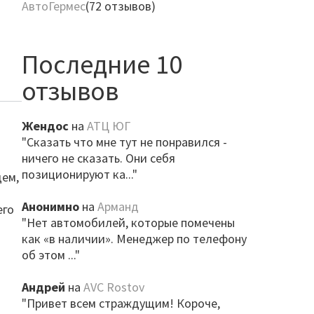
АвтоГермес
(72 отзывов)
Последние 10
отзывов
Жендос
на
АТЦ ЮГ
"Сказать что мне тут не понравился -
ничего не сказать. Они себя
позиционируют ка..."
щем,
Анонимно
на
Арманд
его
"Нет автомобилей, которые помечены
как «в наличии». Менеджер по телефону
об этом ..."
Андрей
на
AVC Rostov
"Привет всем страждущим! Короче,