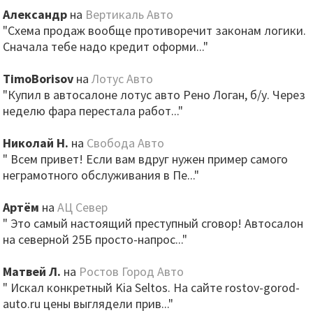
Александр
на
Вертикаль Авто
"Схема продаж вообще противоречит законам логики.
Сначала тебе надо кредит оформи..."
TimoBorisov
на
Лотус Авто
"Купил в автосалоне лотус авто Рено Логан, б/у. Через
неделю фара перестала работ..."
Николай Н.
на
Свобода Авто
" Всем привет! Если вам вдруг нужен пример самого
неграмотного обслуживания в Пе..."
Артём
на
АЦ Север
" Это самый настоящий преступный сговор! Автосалон
на северной 25Б просто-напрос..."
Матвей Л.
на
Ростов Город Авто
" Искал конкретный Kia Seltos. На сайте rostov-gorod-
auto.ru цены выглядели прив..."