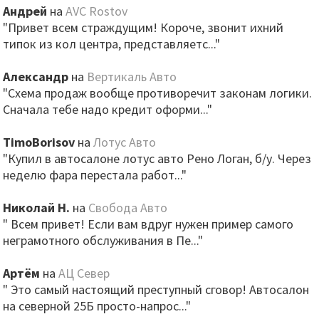
Андрей
на
AVC Rostov
"Привет всем страждущим! Короче, звонит ихний
типок из кол центра, представляетс..."
Александр
на
Вертикаль Авто
"Схема продаж вообще противоречит законам логики.
Сначала тебе надо кредит оформи..."
TimoBorisov
на
Лотус Авто
"Купил в автосалоне лотус авто Рено Логан, б/у. Через
неделю фара перестала работ..."
Николай Н.
на
Свобода Авто
" Всем привет! Если вам вдруг нужен пример самого
неграмотного обслуживания в Пе..."
Артём
на
АЦ Север
" Это самый настоящий преступный сговор! Автосалон
на северной 25Б просто-напрос..."