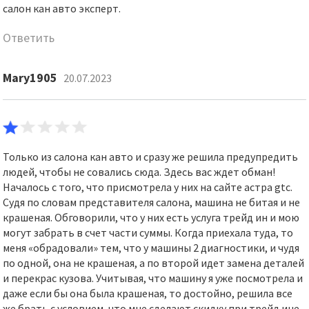
салон кан авто эксперт.
Ответить
Mary1905
20.07.2023
Только из салона кан авто и сразу же решила предупредить
людей, чтобы не совались сюда. Здесь вас ждет обман!
Началось с того, что присмотрела у них на сайте астра gtc.
Судя по словам представителя салона, машина не битая и не
крашеная. Обговорили, что у них есть услуга трейд ин и мою
могут забрать в счет части суммы. Когда приехала туда, то
меня «обрадовали» тем, что у машины 2 диагностики, и чудя
по одной, она не крашеная, а по второй идет замена деталей
и перекрас кузова. Учитывая, что машину я уже посмотрела и
даже если бы она была крашеная, то достойно, решила все
же брать с условием, что мне сделают скидку при трейд ине.