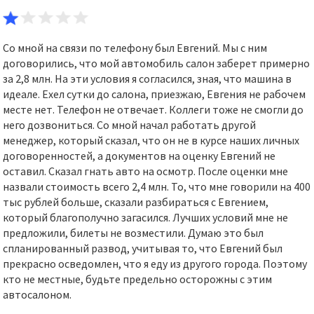
Со мной на связи по телефону был Евгений. Мы с ним
договорились, что мой автомобиль салон заберет примерно
за 2,8 млн. На эти условия я согласился, зная, что машина в
идеале. Ехел сутки до салона, приезжаю, Евгения не рабочем
месте нет. Телефон не отвечает. Коллеги тоже не смогли до
него дозвониться. Со мной начал работать другой
менеджер, который сказал, что он не в курсе наших личных
договоренностей, а документов на оценку Евгений не
оставил. Сказал гнать авто на осмотр. После оценки мне
назвали стоимость всего 2,4 млн. То, что мне говорили на 400
тыс рублей больше, сказали разбираться с Евгением,
который благополучно загасился. Лучших условий мне не
предложили, билеты не возместили. Думаю это был
спланированный развод, учитывая то, что Евгений был
прекрасно осведомлен, что я еду из другого города. Поэтому
кто не местные, будьте предельно осторожны с этим
автосалоном.