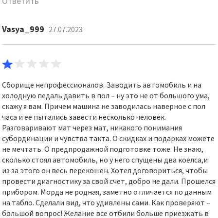
Ответить
Vasya_999
27.07.2023
Сборище непрофессионалов. Заводить автомобиль и на
холодную педаль давить в пол – ну это не от большого ума,
скажу я вам. Причем машина не заводилась наверное с пол
часа и ее пытались завести несколько человек.
Разговаривают мат через мат, никакого понимания
субординации и чувства такта. О скидках и подарках можете
не мечтать. О предпродажной подготовке тоже. Не знаю,
сколько стоял автомобиль, но у него спущены два коелса,и
из за этого он весь перекошен. Хотел договориться, чтобы
провести диагностику за свой счет, добро не дали. Прошелся
прибором. Морда не родная, заметно отличается по данным
на табло. Сделали вид, что удивлены сами. Как проверяют –
большой вопрос! Желание все отбили больше приезжать в