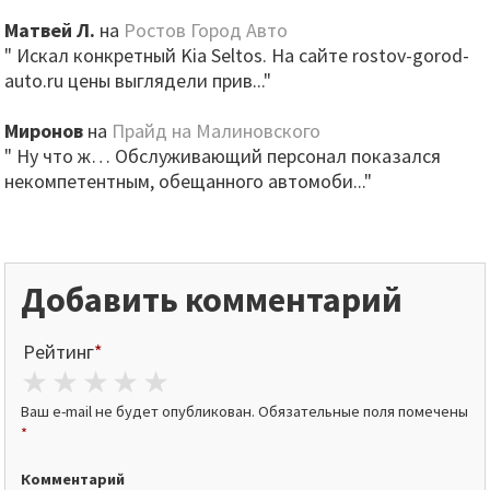
Матвей Л.
на
Ростов Город Авто
" Искал конкретный Kia Seltos. На сайте rostov-gorod-
auto.ru цены выглядели прив..."
Миронов
на
Прайд на Малиновского
" Ну что ж… Обслуживающий персонал показался
некомпетентным, обещанного автомоби..."
Добавить комментарий
Рейтинг
*
1 star
2 stars
3 stars
4 stars
5 stars
Ваш e-mail не будет опубликован.
Обязательные поля помечены
*
Комментарий