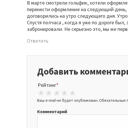
В марте смотрели гольфик, хотели оформля
перенести оформление на следующий день, 
договорились на утро следующего дня. Утро
Спустя полчаса , когда я уже по дороге был,
забронировали. Не серьезно это, мы же пер
Ответить
Добавить комментар
Рейтинг
*
1 star
2 stars
3 stars
4 stars
5 stars
Ваш e-mail не будет опубликован.
Обязательные 
Комментарий