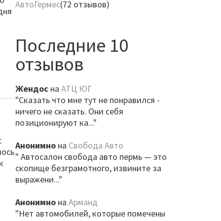
АвтоГермес
(72 отзывов)
дня
Последние 10
отзывов
Жендос
на
АТЦ ЮГ
"Сказать что мне тут не понравился -
ничего не сказать. Они себя
позиционируют ка..."
с
Анонимно
на
Свобода Авто
лось
" Автосалон свобода авто пермь — это
к
скопище безграмотного, извините за
выражени..."
Анонимно
на
Арманд
"Нет автомобилей, которые помечены