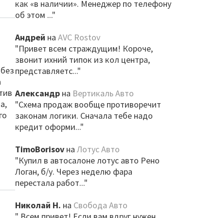
как «в наличии». Менеджер по телефону
об этом ..."
Андрей
на
AVC Rostov
"Привет всем страждущим! Короче,
звонит ихний типок из кол центра,
 без
представляетс..."
а
тив
Александр
на
Вертикаль Авто
а,
"Схема продаж вообще противоречит
го
законам логики. Сначала тебе надо
кредит оформи..."
TimoBorisov
на
Лотус Авто
"Купил в автосалоне лотус авто Рено
Логан, б/у. Через неделю фара
перестала работ..."
Николай Н.
на
Свобода Авто
" Всем привет! Если вам вдруг нужен