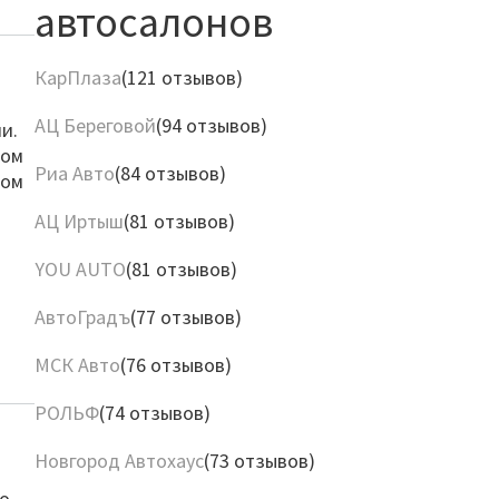
автосалонов
КарПлаза
(121 отзывов)
АЦ Береговой
(94 отзывов)
и.
том
Риа Авто
(84 отзывов)
дом
АЦ Иртыш
(81 отзывов)
YOU AUTO
(81 отзывов)
АвтоГрадъ
(77 отзывов)
МСК Авто
(76 отзывов)
РОЛЬФ
(74 отзывов)
Новгород Автохаус
(73 отзывов)
по