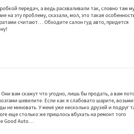
обкой передач, а ведь расхваливали так, словно там м
е на эту проблему, сказали, мол, это такая особенност
ратами считают… Обходите салон гуд авто, придется
ну!
 Они вам скажут что угодно, лишь бы продать, а вам пот
мозгами шевелите. Если как я слабовато шарите, возьми
еды не миновать. У меня уже несколько друзей и подруг т
тоге еще столько же пришлось вбухать на ремонт того
не Good Auto…