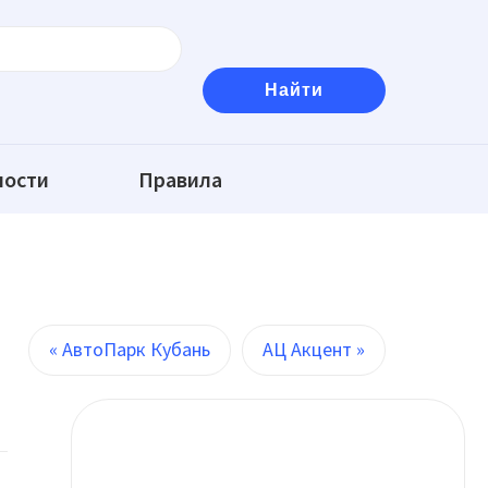
ности
Правила
« АвтоПарк Кубань
АЦ Акцент »