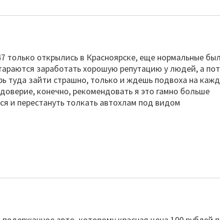
47 только открылись в Красноярске, еще нормальные был
стараются заработать хорошую репутацию у людей, а по
ерь туда зайти страшно, только и ждешь подвоха на каж
доверие, конечно, рекомендовать я это гамно больше
тся и перестануть толкать автохлам под видом
ь подержанное авто, которому красная цена 100 рублей 