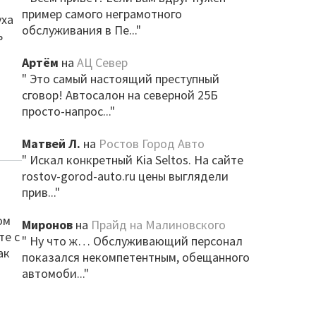
пример самого неграмотного
уха
обслуживания в Пе..."
ь
Артём
на
АЦ Север
" Это самый настоящий преступный
сговор! Автосалон на северной 25Б
просто-напрос..."
Матвей Л.
на
Ростов Город Авто
" Искал конкретный Kia Seltos. На сайте
rostov-gorod-auto.ru цены выглядели
прив..."
ом
Миронов
на
Прайд на Малиновского
те с
" Ну что ж… Обслуживающий персонал
ак
показался некомпетентным, обещанного
автомоби..."