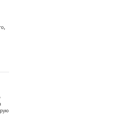
о,
о
в
ирую