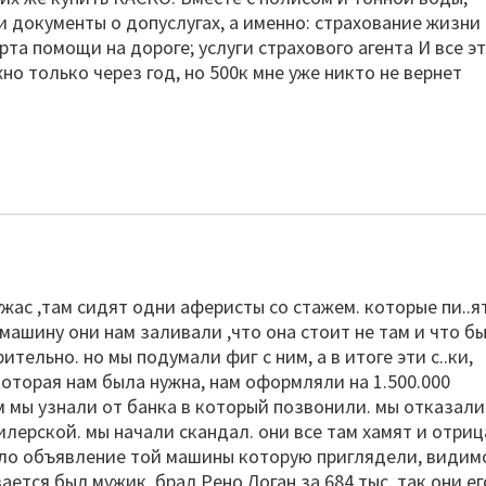
 документы о допуслугах, а именно: страхование жизни
рта помощи на дороге; услуги страхового агента И все эт
но только через год, но 500к мне уже никто не вернет
ужас ,там сидят одни аферисты со стажем. которые пи..я
машину они нам заливали ,что она стоит не там и что бы
ельно. но мы подумали фиг с ним, а в итоге эти с..ки,
 которая нам была нужна, нам оформляли на 1.500.000
м мы узнали от банка в который позвонили. мы отказали
лерской. мы начали скандал. они все там хамят и отри
зло объявление той машины которую приглядели, видим
ается был мужик, брал Рено Логан за 684 тыс. так они ег