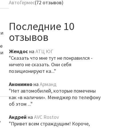
АвтоГермес
(72 отзывов)
Последние 10
 и
отзывов
ле
Жендос
на
АТЦ ЮГ
ми
"Сказать что мне тут не понравился -
ничего не сказать. Они себя
позиционируют ка..."
Анонимно
на
Арманд
"Нет автомобилей, которые помечены
как «в наличии». Менеджер по телефону
об этом ..."
Андрей
на
AVC Rostov
ь
"Привет всем страждущим! Короче,