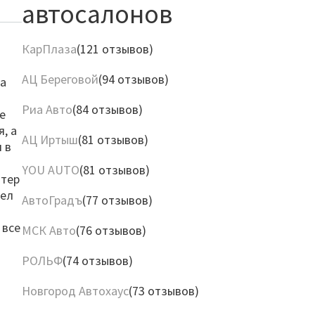
автосалонов
КарПлаза
(121 отзывов)
АЦ Береговой
(94 отзывов)
на
Риа Авто
(84 отзывов)
е
, а
АЦ Иртыш
(81 отзывов)
 в
YOU AUTO
(81 отзывов)
итер
шел
АвтоГрадъ
(77 отзывов)
 все
МСК Авто
(76 отзывов)
РОЛЬФ
(74 отзывов)
Новгород Автохаус
(73 отзывов)