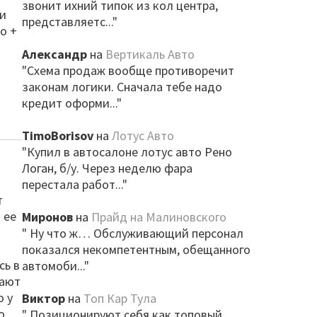
звонит ихний типок из кол центра,
 и
представляетс..."
о +
Александр
на
Вертикаль Авто
"Схема продаж вообще противоречит
законам логики. Сначала тебе надо
кредит оформи..."
TimoBorisov
на
Лотус Авто
"Купил в автосалоне лотус авто Рено
Логан, б/у. Через неделю фара
перестала работ..."
т
 ее
Миронов
на
Прайд на Малиновского
" Ну что ж… Обслуживающий персонал
показался некомпетентным, обещанного
сь в
автомоби..."
цают
о у
Виктор
на
Топ Кар Тула
о
" Позиционируют себя как топовый