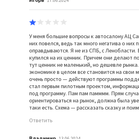
17.06.2024
У меня большие вопросы к автосалону АЦ Сав
них повелся, ведь так много негатива о них
оправдываются. Я не из СПБ, с Ленобласти. Е
купился на их ценник. Причем они делают п
тут ценник не маленький, но дешевле рынка.
экономике в целом все становится на свои м
очень просто — действуют программы подде
стал первым пилотным проектом, информации
под программу. Пам пам памммм. Прям случай
ориентироваться на рынок, должна была увел
таки есть. Схема — рассказать сказку и пои
Ответить
Владимир
13.06.2024