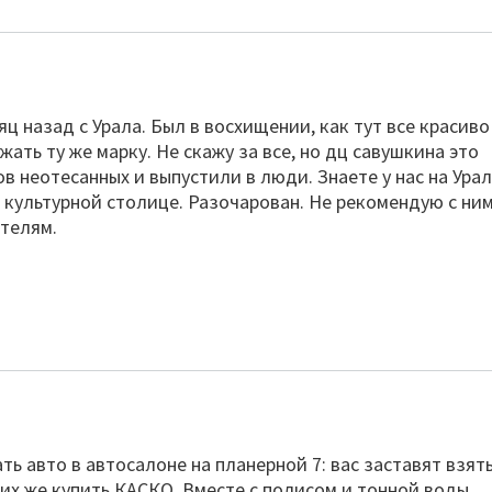
ц назад с Урала. Был в восхищении, как тут все красиво
ать ту же марку. Не скажу за все, но дц савушкина это
 неотесанных и выпустили в люди. Знаете у нас на Ура
в культурной столице. Разочарован. Не рекомендую с ни
ателям.
ть авто в автосалоне на планерной 7: вас заставят взят
 них же купить КАСКО. Вместе с полисом и тонной воды,