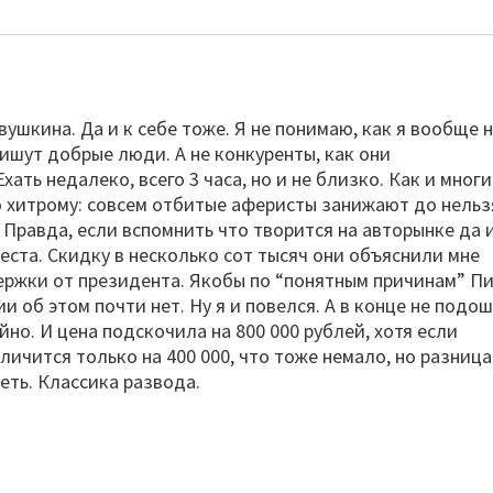
ушкина. Да и к себе тоже. Я не понимаю, как я вообще 
 пишут добрые люди. А не конкуренты, как они
хать недалеко, всего 3 часа, но и не близко. Как и многи
о хитрому: совсем отбитые аферисты занижают до нельзя
 Правда, если вспомнить что творится на авторынке да и
еста. Скидку в несколько сот тысяч они объяснили мне
ржки от президента. Якобы по “понятным причинам” П
 об этом почти нет. Ну я и повелся. А в конце не подо
но. И цена подскочила на 800 000 рублей, хотя если
ичится только на 400 000, что тоже немало, но разница
меть. Классика развода.