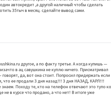
-один автокредит ,а другой наличный чтобы сделать
лотить 35тыч в месяц. сделайте вывод сами.
ushkina.ru другое, а по факту третье. А когда купишь —
низачто в ац савушкина не куплю ничего. Присматривал
 говорят, да, вот она стоит. Попросил придержать если
и, что ее продали 3 дня назад!!! 3 дня НАЗАД, КАРЛ!!!
 знаем. Походу те, кто на телефон отвечают это тупо к
 не в курсе что продано, а что нет! В итоге уже