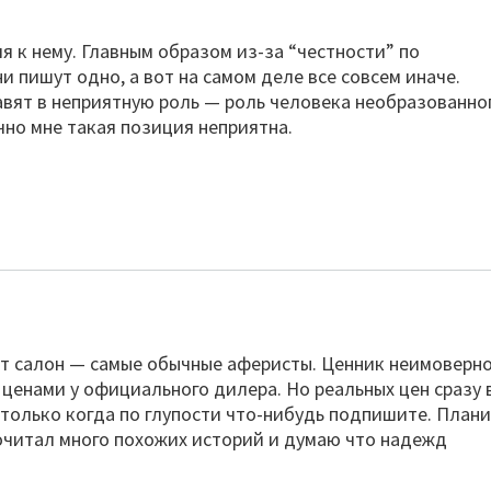
я к нему. Главным образом из-за “честности” по
 пишут одно, а вот на самом деле все совсем иначе.
вят в неприятную роль — роль человека необразованног
ично мне такая позиция неприятна.
от салон — самые обычные аферисты. Ценник неимоверн
 ценами у официального дилера. Но реальных цен сразу 
 только когда по глупости что-нибудь подпишите. План
 почитал много похожих историй и думаю что надежд