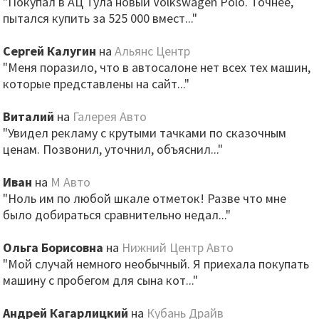
"Покупал в АЦ Тула новый Volkswagen Polo. Точнее,
пытался купить за 525 000 вмест..."
Сергей Калугин
на
Альянс Центр
"Меня поразило, что в автосалоне нет всех тех машин,
которые представлены на сайт..."
Виталий
на
Галерея Авто
"Увидел рекламу с крутыми тачками по сказочным
ценам. Позвонил, уточнил, объяснил..."
Иван
на
М Авто
"Ноль им по любой шкале отметок! Разве что мне
было добираться сравнительно недал..."
Ольга Борисовна
на
Нижний Центр Авто
"Мой случай немного необычный. Я приехала покупать
машину с пробегом для сына кот..."
Андрей Кагарлицкий
на
Кубань Драйв