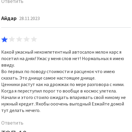
Ответить
Айдар
28.11.2023
Какой ужасный некомпетентный автосалон мелон карс я
посетил на днях! Ужас у меня слов нет! Нормальных я имею
ввиду.
Во первых по поводу стоимости и расценок что имею
сказать. Это днище самое настоящее днище.
Ценники растут как на дрожжах по мере разговора с ними.
Когда я переступил порог то вообще в космос улетела.
Начали и этого стоило ожидать впаривать свой никому не
нужный кредит. Якобы ооочень выгодный Езжайте домой
тут делать нечего.
Ответить