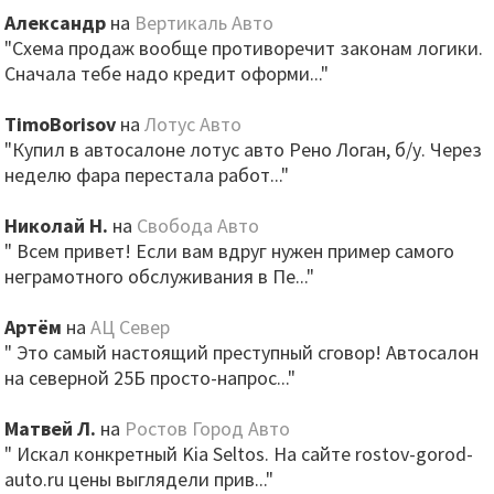
Александр
на
Вертикаль Авто
"Схема продаж вообще противоречит законам логики.
Сначала тебе надо кредит оформи..."
TimoBorisov
на
Лотус Авто
"Купил в автосалоне лотус авто Рено Логан, б/у. Через
неделю фара перестала работ..."
Николай Н.
на
Свобода Авто
" Всем привет! Если вам вдруг нужен пример самого
неграмотного обслуживания в Пе..."
Артём
на
АЦ Север
" Это самый настоящий преступный сговор! Автосалон
на северной 25Б просто-напрос..."
Матвей Л.
на
Ростов Город Авто
" Искал конкретный Kia Seltos. На сайте rostov-gorod-
auto.ru цены выглядели прив..."