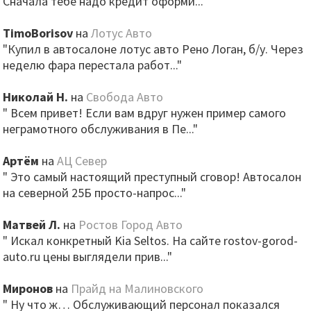
Сначала тебе надо кредит оформи..."
TimoBorisov
на
Лотус Авто
"Купил в автосалоне лотус авто Рено Логан, б/у. Через
неделю фара перестала работ..."
Николай Н.
на
Свобода Авто
" Всем привет! Если вам вдруг нужен пример самого
неграмотного обслуживания в Пе..."
Артём
на
АЦ Север
" Это самый настоящий преступный сговор! Автосалон
на северной 25Б просто-напрос..."
Матвей Л.
на
Ростов Город Авто
" Искал конкретный Kia Seltos. На сайте rostov-gorod-
auto.ru цены выглядели прив..."
Миронов
на
Прайд на Малиновского
" Ну что ж… Обслуживающий персонал показался