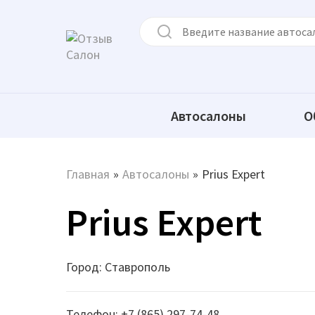
Автосалоны
О
Главная
»
Автосалоны
»
Prius Expert
Prius Expert
Город: Ставрополь
Телефон: +7 (865) 297-74-48