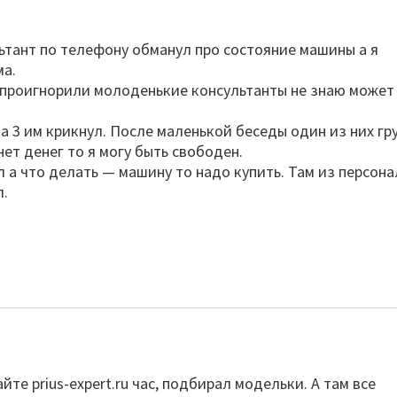
ьтант по телефону обманул про состояние машины а я
ма.
я проигнорили молоденькие консультанты не знаю может
а 3 им крикнул. После маленькой беседы один из них гр
 нет денег то я могу быть свободен.
л а что делать — машину то надо купить. Там из персона
л.
йте prius-expert.ru час, подбирал модельки. А там все