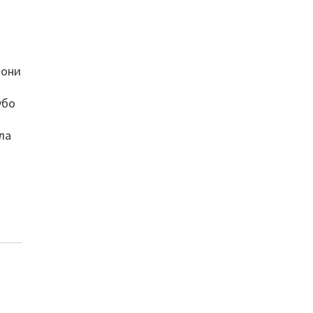
 они
убо
ла