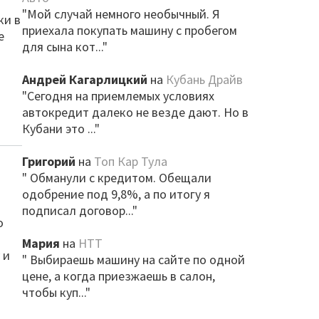
"Мой случай немного необычный. Я
ки в
приехала покупать машину с пробегом
е
для сына кот..."
Андрей Кагарлицкий
на
Кубань Драйв
"Сегодня на приемлемых условиях
автокредит далеко не везде дают. Но в
Кубани это ..."
Григорий
на
Топ Кар Тула
" Обманули с кредитом. Обещали
одобрение под 9,8%, а по итогу я
подписал договор..."
о
Мария
на
НТТ
 и
" Выбираешь машину на сайте по одной
цене, а когда приезжаешь в салон,
чтобы куп..."