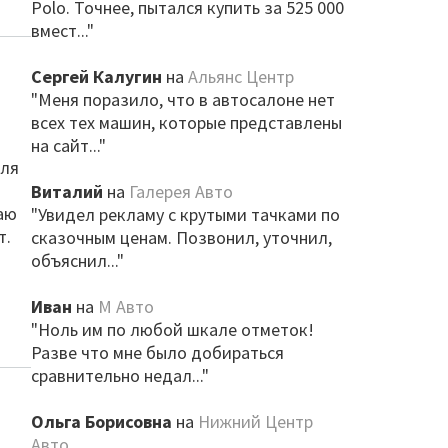
Polo. Точнее, пытался купить за 525 000
вмест..."
Сергей Калугин
на
Альянс Центр
"Меня поразило, что в автосалоне нет
всех тех машин, которые представлены
на сайт..."
для
Виталий
на
Галерея Авто
маю
"Увидел рекламу с крутыми тачками по
т.
сказочным ценам. Позвонил, уточнил,
объяснил..."
Иван
на
М Авто
"Ноль им по любой шкале отметок!
Разве что мне было добираться
сравнительно недал..."
Ольга Борисовна
на
Нижний Центр
Авто