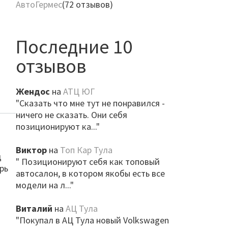
АвтоГермес
(72 отзывов)
Последние 10
отзывов
Жендос
на
АТЦ ЮГ
"Сказать что мне тут не понравился -
ничего не сказать. Они себя
позиционируют ка..."
Виктор
на
Топ Кар Тула
д
" Позиционируют себя как топовый
рь
автосалон, в котором якобы есть все
модели на л..."
Виталий
на
АЦ Тула
"Покупал в АЦ Тула новый Volkswagen