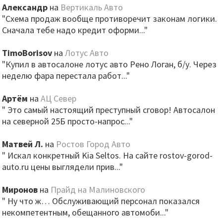
Александр
на
Вертикаль Авто
"Схема продаж вообще противоречит законам логики.
Сначала тебе надо кредит оформи..."
TimoBorisov
на
Лотус Авто
"Купил в автосалоне лотус авто Рено Логан, б/у. Через
неделю фара перестала работ..."
Артём
на
АЦ Север
" Это самый настоящий преступный сговор! Автосалон
на северной 25Б просто-напрос..."
Матвей Л.
на
Ростов Город Авто
" Искал конкретный Kia Seltos. На сайте rostov-gorod-
auto.ru цены выглядели прив..."
Миронов
на
Прайд на Малиновского
" Ну что ж… Обслуживающий персонал показался
некомпетентным, обещанного автомоби..."