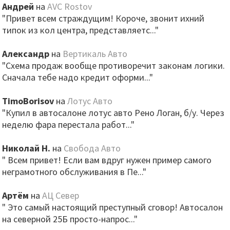
Андрей
на
AVC Rostov
"Привет всем страждущим! Короче, звонит ихний
типок из кол центра, представляетс..."
Александр
на
Вертикаль Авто
"Схема продаж вообще противоречит законам логики.
Сначала тебе надо кредит оформи..."
TimoBorisov
на
Лотус Авто
"Купил в автосалоне лотус авто Рено Логан, б/у. Через
неделю фара перестала работ..."
Николай Н.
на
Свобода Авто
" Всем привет! Если вам вдруг нужен пример самого
неграмотного обслуживания в Пе..."
Артём
на
АЦ Север
" Это самый настоящий преступный сговор! Автосалон
на северной 25Б просто-напрос..."