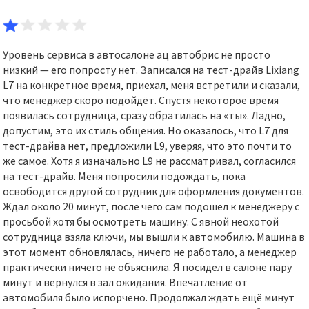
Уровень сервиса в автосалоне ац автобрис не просто
низкий — его попросту нет. Записался на тест-драйв Lixiang
L7 на конкретное время, приехал, меня встретили и сказали,
что менеджер скоро подойдёт. Спустя некоторое время
появилась сотрудница, сразу обратилась на «ты». Ладно,
допустим, это их стиль общения. Но оказалось, что L7 для
тест-драйва нет, предложили L9, уверяя, что это почти то
же самое. Хотя я изначально L9 не рассматривал, согласился
на тест-драйв. Меня попросили подождать, пока
освободится другой сотрудник для оформления документов.
Ждал около 20 минут, после чего сам подошел к менеджеру с
просьбой хотя бы осмотреть машину. С явной неохотой
сотрудница взяла ключи, мы вышли к автомобилю. Машина в
этот момент обновлялась, ничего не работало, а менеджер
практически ничего не объяснила. Я посидел в салоне пару
минут и вернулся в зал ожидания. Впечатление от
автомобиля было испорчено. Продолжал ждать ещё минут