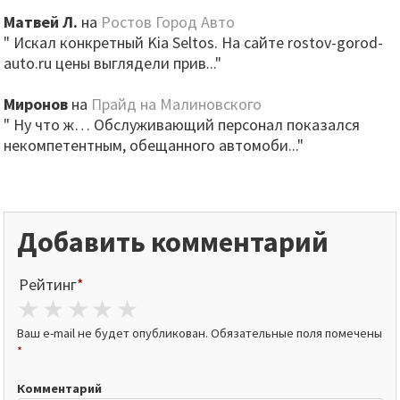
Матвей Л.
на
Ростов Город Авто
" Искал конкретный Kia Seltos. На сайте rostov-gorod-
auto.ru цены выглядели прив..."
Миронов
на
Прайд на Малиновского
" Ну что ж… Обслуживающий персонал показался
некомпетентным, обещанного автомоби..."
Добавить комментарий
Рейтинг
*
1 star
2 stars
3 stars
4 stars
5 stars
Ваш e-mail не будет опубликован.
Обязательные поля помечены
*
Комментарий