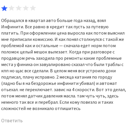
Обращался в квартал авто больше года назад, взял
Инфинити. Все равно в кредит так пусть за путевую
платить. При оформлении цена выросла как потом выяснил
мне приписали комиссию. И как понял столкнулся с такой же
проблемой как и остальные — сначала едет норм потом
поломок целый мешок вылезает. Когда при разговоре с
продавцом речь заходила про ремонты какие проблемные
места у финика он завуалировано сказал что были траблы с
кпп но щас все сделали. В целом меня все устроило доки
подписал, плачу исправно. 2 месяца катания по городу
(ладно бы я на бездорожье инфинити убивал) и автомат
отьехал. не переключает. завис на 4 скорости. Вот это делал,
потом менял датчик давления масла. там чуть чуть, здесь
немного так все и перебрал. Если кому повезло и таких
сложностей не возникало отпишитесь
Ответить