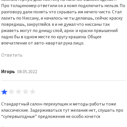
Про толщиномер ответили ок а комп подключить нельзя. По
разговору дали понять что скрывать им нечего чисто. Стал
лазить по Ниссану, и началось че ты делаешь, сейчас краску
повредишь, закругляйся. я и не думал что ниссаны так
ржаветь могут по днищу слой, арки. и краски првышений
ладно бы в одном месте по кругу крашена. Общее
впечатление от авто-квартал рука лицо.
Ответить
Игорь
08.05.2022
Стандартный салон-перекупщик и методы работы тоже
классические. Задерживаться тут желания нет, слушать про
“супервыгодные” предложения не особо хочется