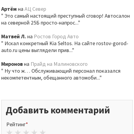
Артём
на
АЦ Север
" Это самый настоящий преступный сговор! Автосалон
на северной 25Б просто-напрос..."
Матвей Л.
на
Ростов Город Авто
" Искал конкретный Kia Seltos. На сайте rostov-gorod-
auto.ru цены выглядели прив..."
Миронов
на
Прайд на Малиновского
" Ну что ж… Обслуживающий персонал показался
некомпетентным, обещанного автомоби..."
Добавить комментарий
Рейтинг
*
1 star
2 stars
3 stars
4 stars
5 stars