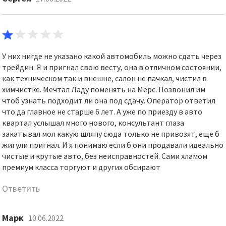
У них нигде не указано какой автомобиль можно сдать через
трейдин. Я и пригнал свою весту, она в отличном состоянии,
как техническом так и внешне, салон не пачкал, чистил в
химчистке. Мечтал Ладу поменять на Мерс. Позвонил им
чтоб узнать подходит ли она под сдачу. Оператор ответил
что да главное не старше 6 лет. А уже по приезду в авто
квартал услышал много нового, консультант глаза
закатывал мол какую шляпу сюда только не привозят, еще б
жигули пригнал. И я понимаю если б они продавали идеально
чистые и крутые авто, без неисправностей. Сами хламом
премиум класса торгуют и других обсирают
Ответить
Марк
10.06.2022