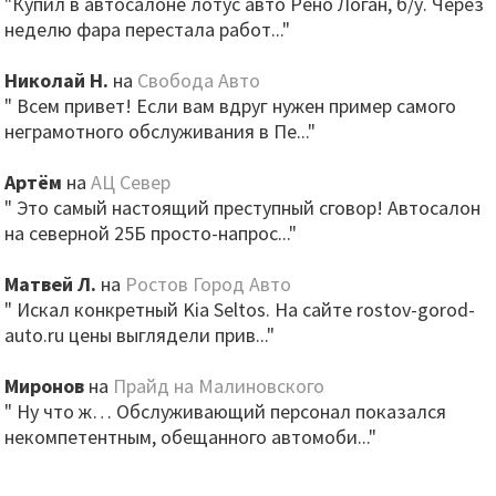
"Купил в автосалоне лотус авто Рено Логан, б/у. Через
неделю фара перестала работ..."
Николай Н.
на
Свобода Авто
" Всем привет! Если вам вдруг нужен пример самого
неграмотного обслуживания в Пе..."
Артём
на
АЦ Север
" Это самый настоящий преступный сговор! Автосалон
на северной 25Б просто-напрос..."
Матвей Л.
на
Ростов Город Авто
" Искал конкретный Kia Seltos. На сайте rostov-gorod-
auto.ru цены выглядели прив..."
Миронов
на
Прайд на Малиновского
" Ну что ж… Обслуживающий персонал показался
некомпетентным, обещанного автомоби..."