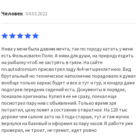
Человек
04.03.2022
Нива у меня была давняя мечта, так по городу катать у меня
есть Фольксваген Поло. А нива для души, на природу ездить
на рыбалку чтоб не застрять в грязи. На сайте
nn.autodromium присмотрел ладу 4х4 четырехлетнюю. Вид
брутальный но техническое наполнение порадовало я думал
вообще только каркас будет и все а тут и гур, и кондер даже
подогрев передних сидений есть. Документы в порядке,
показали оригиналы. Купил я ее не сразу, поехал еще
посмотрел пару нив с обьявлений. Только время зря
потратил, цену ломят а состояние отвратное. На 120 тыс
дороже чем салоне зато на 3 года старше, тут и там жучки.
вернулся на базовый и оформил за пару часов. В работе уже
проверил, не троит, не гремит, едет ровно