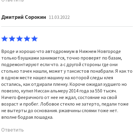
Дмитрий Сорокин
11.03.2022
Вроде и хорошо что автодромиум в Нижнем Новгороде
только бэушками занимается, точно проверят по базам,
подремонтируют если что. а с другой стороны где они
столько тачек нашли, может у таксистов понабрали. Я как то
в одном месте нашел машину на которой следы клея
остались, как отдирали пленку. Короче ожидал худшего но
повезло, купил Ниссан альмеру 2014 года за 550 тысяч.
Ничего фееричного от нее не ждал, состояние на свой
возраст и пробег. Лобовое стекло не затерто, педали тоже
не вытерты до основания. ржавчины слоями тоже нет.
вполне бодрая лошадка.
Ответить