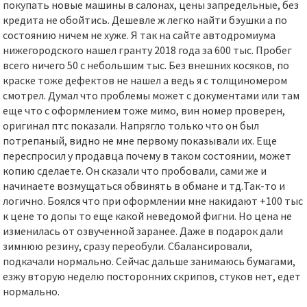
покупать новые машины в салонах, цены запредельные, без
кредита не обойтись. Дешевле ж легко найти бэушки а по
состоянию ничем не хуже. Я так на сайте автодромиума
нижегородского нашел гранту 2018 года за 600 тыс. Пробег
всего ничего 50 с небольшим тыс. Без внешних косяков, по
краске тоже дефектов не нашел а ведь я с толщиномером
смотрел. Думал что проблемы может с документами или там
еще что с оформлением тоже мимо, вин номер проверен,
оригинал птс показали. Напрягло только что он был
потрепаный, видно не мне первому показывали их. Еще
переспросил у продавца почему в таком состоянии, может
копию сделаете. Он сказали что пробовали, сами же и
начинаете возмущаться обвинять в обмане и тд.Так-то и
логично. Боялся что при оформлении мне накидают +100 тыс
к цене то допы то еще какой неведомой фигни. Но цена не
изменилась от озвученной заранее. Даже в подарок дали
зимнюю резину, сразу переобули. Сбалансировали,
подкачали нормально. Сейчас дальше занимаюсь бумагами,
езжу вторую неделю посторонних скрипов, стуков нет, едет
нормально.