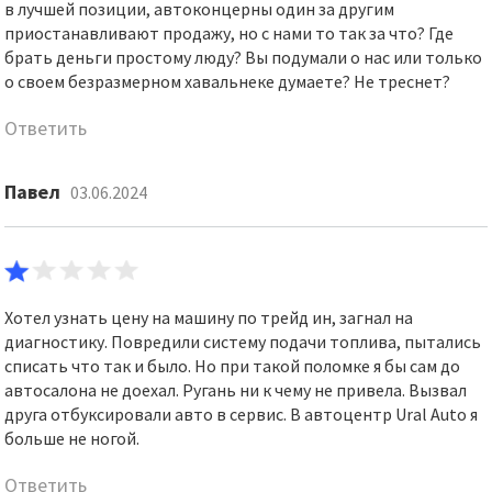
в лучшей позиции, автоконцерны один за другим
приостанавливают продажу, но с нами то так за что? Где
брать деньги простому люду? Вы подумали о нас или только
о своем безразмерном хавальнеке думаете? Не треснет?
Ответить
Павел
03.06.2024
Хотел узнать цену на машину по трейд ин, загнал на
диагностику. Повредили систему подачи топлива, пытались
списать что так и было. Но при такой поломке я бы сам до
автосалона не доехал. Ругань ни к чему не привела. Вызвал
друга отбуксировали авто в сервис. В автоцентр Ural Auto я
больше не ногой.
Ответить