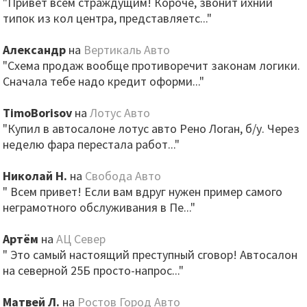
"Привет всем страждущим! Короче, звонит ихний
типок из кол центра, представляетс..."
Александр
на
Вертикаль Авто
"Схема продаж вообще противоречит законам логики.
Сначала тебе надо кредит оформи..."
TimoBorisov
на
Лотус Авто
"Купил в автосалоне лотус авто Рено Логан, б/у. Через
неделю фара перестала работ..."
Николай Н.
на
Свобода Авто
" Всем привет! Если вам вдруг нужен пример самого
неграмотного обслуживания в Пе..."
Артём
на
АЦ Север
" Это самый настоящий преступный сговор! Автосалон
на северной 25Б просто-напрос..."
Матвей Л.
на
Ростов Город Авто