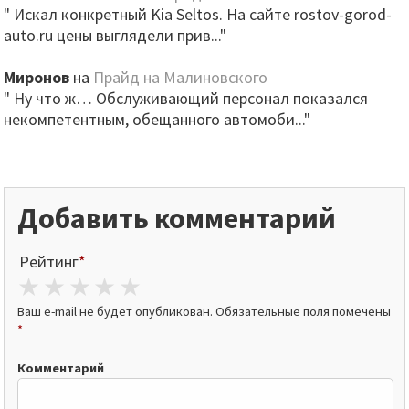
" Искал конкретный Kia Seltos. На сайте rostov-gorod-
auto.ru цены выглядели прив..."
Миронов
на
Прайд на Малиновского
" Ну что ж… Обслуживающий персонал показался
некомпетентным, обещанного автомоби..."
Добавить комментарий
Рейтинг
*
1 star
2 stars
3 stars
4 stars
5 stars
Ваш e-mail не будет опубликован.
Обязательные поля помечены
*
Комментарий