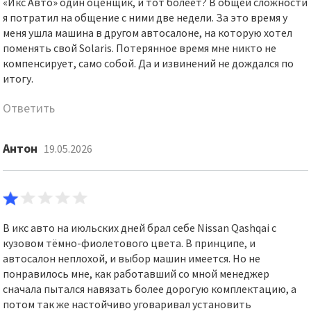
«Икс Авто» один оценщик, и тот болеет? В общей сложности
я потратил на общение с ними две недели. За это время у
меня ушла машина в другом автосалоне, на которую хотел
поменять свой Solaris. Потерянное время мне никто не
компенсирует, само собой. Да и извинений не дождался по
итогу.
Ответить
Антон
19.05.2026
В икс авто на июльских дней брал себе Nissan Qashqai с
кузовом тёмно-фиолетового цвета. В принципе, и
автосалон неплохой, и выбор машин имеется. Но не
понравилось мне, как работавший со мной менеджер
сначала пытался навязать более дорогую комплектацию, а
потом так же настойчиво уговаривал установить