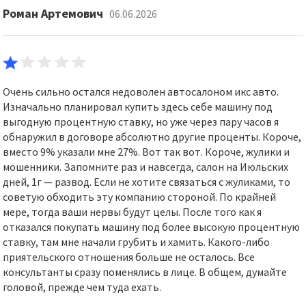
Роман Артемович
06.06.2026
Очень сильно остался недоволен автосалоном икс авто.
Изначально планировал купить здесь себе машину под
выгодную процентную ставку, но уже через пару часов я
обнаружил в договоре абсолютно другие проценты. Короче,
вместо 9% указали мне 27%. Вот так вот. Короче, жулики и
мошенники. Запомните раз и навсегда, салон на Июльских
дней, 1г — развод. Если не хотите связаться с жуликами, то
советую обходить эту компанию стороной. По крайней
мере, тогда ваши нервы будут целы. После того как я
отказался покупать машину под более высокую процентную
ставку, там мне начали грубить и хамить. Какого-либо
приятельского отношения больше не осталось. Все
консультанты сразу поменялись в лице. В общем, думайте
головой, прежде чем туда ехать.