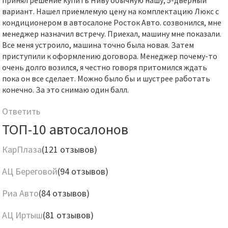
принял решение купить Ниву обычную нашу, 5-дверный
вариант. Нашел приемлемую цену на комплектацию Люкс с
кондиционером в автосалоне Росток Авто. созвонился, мне
менеджер назначил встречу. Приехал, машину мне показали.
Все меня устроило, машина точно была новая. Затем
приступили к оформлению договора. Менеджер почему-то
очень долго возился, я честно говоря притомился ждать
пока он все сделает. Можно было бы и шустрее работать
конечно. За это снимаю один балл.
Ответить
ТОП-10 автосалонов
КарПлаза
(121 отзывов)
АЦ Береговой
(94 отзывов)
Риа Авто
(84 отзывов)
АЦ Иртыш
(81 отзывов)