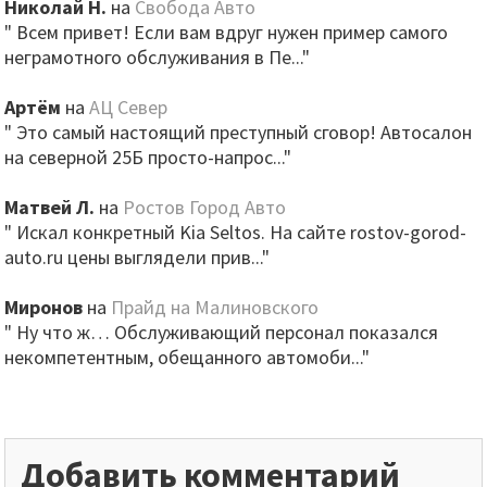
Николай Н.
на
Свобода Авто
" Всем привет! Если вам вдруг нужен пример самого
неграмотного обслуживания в Пе..."
Артём
на
АЦ Север
" Это самый настоящий преступный сговор! Автосалон
на северной 25Б просто-напрос..."
Матвей Л.
на
Ростов Город Авто
" Искал конкретный Kia Seltos. На сайте rostov-gorod-
auto.ru цены выглядели прив..."
Миронов
на
Прайд на Малиновского
" Ну что ж… Обслуживающий персонал показался
некомпетентным, обещанного автомоби..."
Добавить комментарий