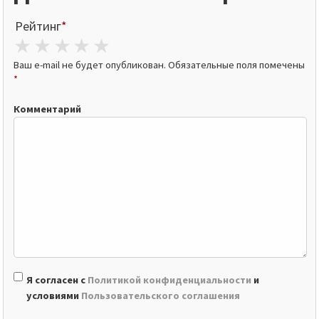
Рейтинг
*
1 star
2 stars
3 stars
4 stars
5 stars
Ваш e-mail не будет опубликован.
Обязательные поля помечены
*
Комментарий
Я согласен с
Политикой конфиденциальности
и
условиями
Пользовательского соглашения