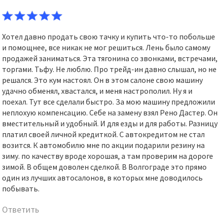
Хотел давно продать свою тачку и купить что-то побольше
и помощнее, все никак не мог решиться. Лень было самому
продажей заниматься. Эта тягонина со звонками, встречами,
торгами. Тьфу. Не люблю. Про трейд-ин давно слышал, но не
решался. Это кум настоял. Он в этом салоне свою машину
удачно обменял, хвастался, и меня настрополил. Ну я и
поехал. Тут все сделали быстро. За мою машину предложили
неплохую компенсацию. Себе на замену взял Рено Дастер. Он
вместительный и удобный. И для езды и для работы. Разницу
платил своей личной кредиткой. С автокредитом не стал
возится. К автомобилю мне по акции подарили резину на
зиму. по качеству вроде хорошая, а там проверим на дороге
зимой. В общем доволен сделкой. В Волгограде это прямо
один из лучших автосалонов, в которых мне доводилось
побывать.
Ответить