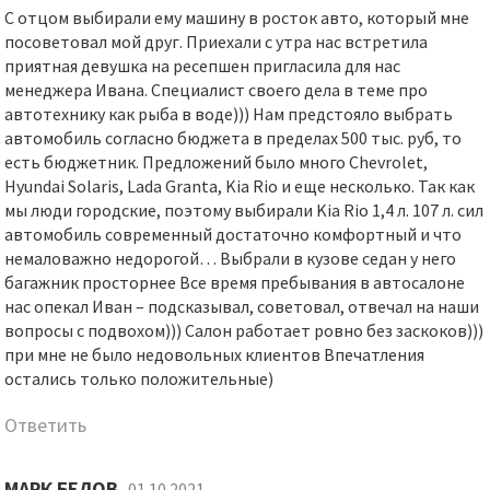
С отцом выбирали ему машину в росток авто, который мне
посоветовал мой друг. Приехали с утра нас встретила
приятная девушка на ресепшен пригласила для нас
менеджера Ивана. Специалист своего дела в теме про
автотехнику как рыба в воде))) Нам предстояло выбрать
автомобиль согласно бюджета в пределах 500 тыс. руб, то
есть бюджетник. Предложений было много Chevrolet,
Hyundai Solaris, Lada Granta, Kia Rio и еще несколько. Так как
мы люди городские, поэтому выбирали Kia Rio 1,4 л. 107 л. сил
автомобиль современный достаточно комфортный и что
немаловажно недорогой… Выбрали в кузове седан у него
багажник просторнее Все время пребывания в автосалоне
нас опекал Иван – подсказывал, советовал, отвечал на наши
вопросы с подвохом))) Салон работает ровно без заскоков)))
при мне не было недовольных клиентов Впечатления
остались только положительные)
Ответить
МАРК БЕЛОВ
01.10.2021