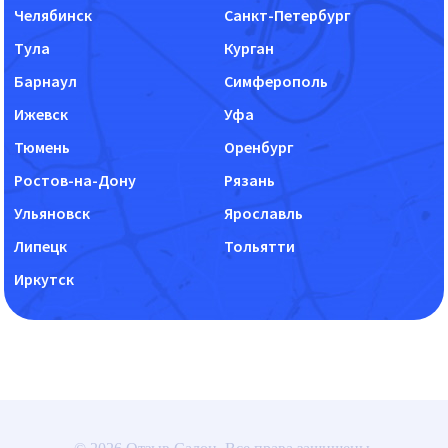
Челябинск
Санкт-Петербург
Тула
Курган
Барнаул
Симферополь
Ижевск
Уфа
Тюмень
Оренбург
Ростов-на-Дону
Рязань
Ульяновск
Ярославль
Липецк
Тольятти
Иркутск