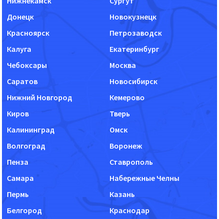
Нижнекамск
Сургут
Донецк
Новокузнецк
Красноярск
Петрозаводск
Калуга
Екатеринбург
Чебоксары
Москва
Саратов
Новосибирск
Нижний Новгород
Кемерово
Киров
Тверь
Калининград
Омск
Волгоград
Воронеж
Пенза
Ставрополь
Самара
Набережные Челны
Пермь
Казань
Белгород
Краснодар