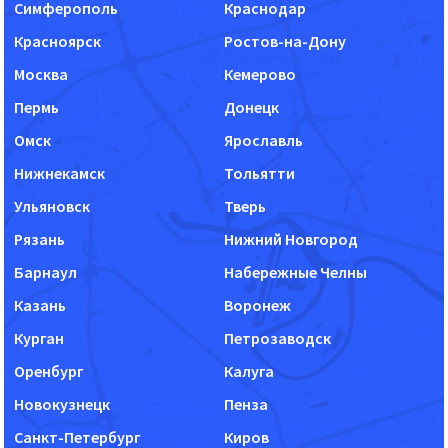
Симферополь
Краснодар
Красноярск
Ростов-на-Дону
Москва
Кемерово
Пермь
Донецк
Омск
Ярославль
Нижнекамск
Тольятти
Ульяновск
Тверь
Рязань
Нижний Новгород
Барнаул
Набережные Челны
Казань
Воронеж
Курган
Петрозаводск
Оренбург
Калуга
Новокузнецк
Пенза
Санкт-Петербург
Киров