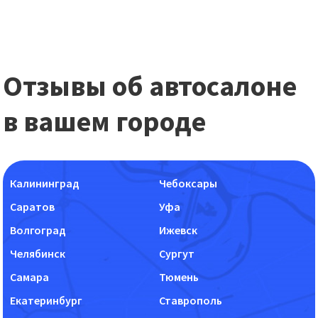
Отзывы об автосалоне
в вашем городе
Калининград
Чебоксары
Саратов
Уфа
Волгоград
Ижевск
Челябинск
Сургут
Самара
Тюмень
Екатеринбург
Ставрополь