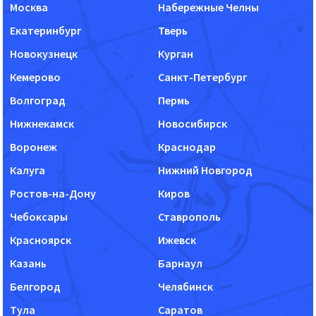
Москва
Набережные Челны
Екатеринбург
Тверь
Новокузнецк
Курган
Кемерово
Санкт-Петербург
Волгоград
Пермь
Нижнекамск
Новосибирск
Воронеж
Краснодар
Калуга
Нижний Новгород
Ростов-на-Дону
Киров
Чебоксары
Ставрополь
Красноярск
Ижевск
Казань
Барнаул
Белгород
Челябинск
Тула
Саратов