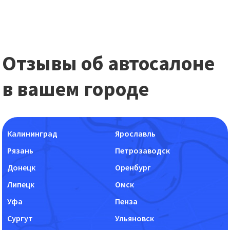
Отзывы об автосалоне
в вашем городе
Калининград
Ярославль
Рязань
Петрозаводск
Донецк
Оренбург
Липецк
Омск
Уфа
Пенза
Сургут
Ульяновск