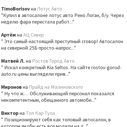
TimoBorisov
на
Лотус Авто
"Купил в автосалоне лотус авто Рено Логан, б/у. Через
неделю фара перестала работ..."
Артём
на
АЦ Север
" Это самый настоящий преступный сговор! Автосалон
на северной 25Б просто-напрос..."
Матвей Л.
на
Ростов Город Авто
" Искал конкретный Kia Seltos. На сайте rostov-gorod-
auto.ru цены выглядели прив..."
Миронов
на
Прайд на Малиновского
" Ну что ж… Обслуживающий персонал показался
некомпетентным, обещанного автомоби..."
Виктор
на
Топ Кар Тула
" Позиционируют себя как топовый автосалон, в
котором якобы есть все модели на л..."