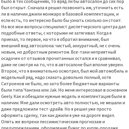
было в тех сообщениях, то вряд ли бы автосалон до сих пор
был открыт. Сначала я решил позвонить им, уточнить есть
ли в наличии джили монжаро в базовой комплектации, и
если есть, то интересно было бы узнать сколько он стоит.
На все мои вопросы специалист диспетчерского центра дал
подробные ответы, с которыми не затягивал. Когда я
приехал, то первое, на что я обратил внимание, был
внешний вид автосалона: чистый, аккуратный, не с очень
новым, но добротным ремонтом. Все-таки неприятный
осадочек от отзывов прочитанных остался и я сравнивал,
даже не смотря на то, что в автосалоне был вполне уверен.
Второе, что я внимательно осмотрел, был мой автомобиль и
модельный ряд, надо сказать довольно полный, хотя
Ситроенов не было, но зато более бюджетные варианты
были типа Чангана или Jak. Но меня интересовал в основном
Geely. Как и обещали нужные модель и комплектация были в
наличии. Мне дали осмотреть авто полностью, не мешали и
даже предложили тест-драйв. Но я решил уже просто
оформить сделку, так как джили я уже на дороге видел.
Опять же вопреки пессимистическим прогнозам и
предупреждениям, оформление бумаг по купле-продаже