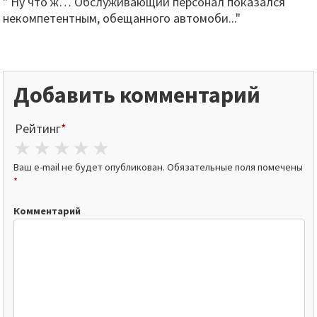
" Ну что ж… Обслуживающий персонал показался
некомпетентным, обещанного автомоби..."
Добавить комментарий
Рейтинг
*
1 star
2 stars
3 stars
4 stars
5 stars
Ваш e-mail не будет опубликован.
Обязательные поля помечены
*
Комментарий