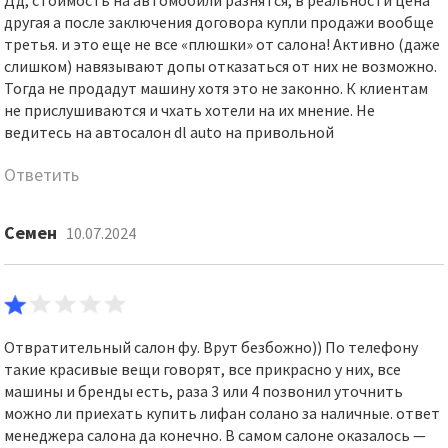
Дд, стоимость на автомобили разнятся, в реальности цена
другая а после заключения договора купли продажи вообще
третья. и это еще не все «плюшки» от салона! Активно (даже
слишком) навязывают допы отказаться от них не возможно.
Тогда не продадут машину хотя это не законно. К клиентам
не прислушиваются и чхать хотели на их мнение. Не
ведитесь на автосалон dl auto на привольной
Ответить
Семен
10.07.2024
Отвратительный салон фу. Врут безбожно)) По телефону
такие красивые вещи говорят, все прикрасно у них, все
машины и бренды есть, раза 3 или 4 позвонил уточнить
можно ли приехать купить лифан солано за наличные. ответ
менеджера салона да конечно. В самом салоне оказалось —