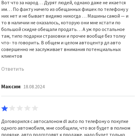
Вот что за народ… Дурят людей, однако даже не икается
им… По факту ничего из обещанных фишек по телефону у
них нет и не бывает видимо никогда … Машины самой — и
то в наличии не оказалось, которую они мне кстати по
большой скидке обещали продать… А уж про остальное
там, типо подарки страховки и прочее вообще без толку
что- то говорить. В общем и целом автоцентр дл авто
совершенно не заслуживает внимания потенциальных
клиентов
Ответить
Максим
18.08.2024
Договорился с автосалоном dl auto по телефону о покупке
одного автомобиля, мне сообщили, что все будет в полном
порядке, авто подготовят к продаже, надо будет только