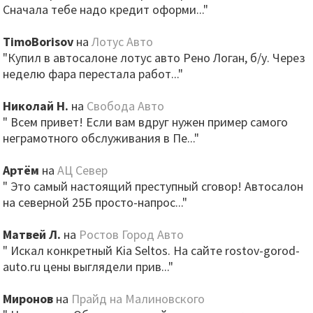
Сначала тебе надо кредит оформи..."
TimoBorisov
на
Лотус Авто
"Купил в автосалоне лотус авто Рено Логан, б/у. Через
неделю фара перестала работ..."
Николай Н.
на
Свобода Авто
" Всем привет! Если вам вдруг нужен пример самого
неграмотного обслуживания в Пе..."
Артём
на
АЦ Север
" Это самый настоящий преступный сговор! Автосалон
на северной 25Б просто-напрос..."
Матвей Л.
на
Ростов Город Авто
" Искал конкретный Kia Seltos. На сайте rostov-gorod-
auto.ru цены выглядели прив..."
Миронов
на
Прайд на Малиновского