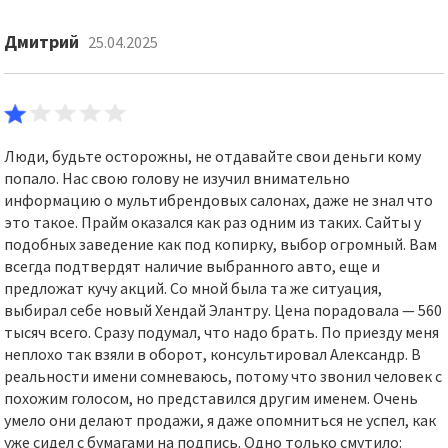
Дмитрий
25.04.2025
Люди, будьте осторожны, не отдавайте свои деньги кому
попало. Нас свою голову не изучил внимательно
информацию о мультибрендовых салонах, даже не знал что
это такое. Прайм оказался как раз одним из таких. Сайты у
подобных заведение как под копирку, выбор огромный. Вам
всегда подтвердят наличие выбранного авто, еще и
предложат кучу акций. Со мной была та же ситуация,
выбирал себе новый Хендай Элантру. Цена порадовала — 560
тысяч всего. Сразу подумал, что надо брать. По приезду меня
неплохо так взяли в оборот, консультировал Александр. В
реальности имени сомневаюсь, потому что звонил человек с
похожим голосом, но представился другим именем. Очень
умело они делают продажи, я даже опомниться не успел, как
уже сидел с бумагами на подпись. Одно только смутило: