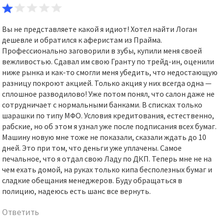
Вы не представляете какой я идиот! Хотел найти Логан
дешевле и обратился к аферистам из Прайма.
Профессионально заговорили в зубы, купили меня своей
вежливостью. Сдавал им свою Гранту по трейд-ин, оценили
ниже рынка и как-то смогли меня убедить, что недостающую
разницу покроют акцией. Только акция у них всегда одна —
сплошное разводилово! Уже потом понял, что салон даже не
сотрудничает с нормальными банками. В списках только
шарашки по типу МФО. Условия кредитования, естественно,
рабские, но об этом я узнал уже после подписания всех бумаг.
Машину новую мне тоже не показали, сказали ждать до 10
дней. Это при том, что деньги уже уплачены. Самое
печальное, что я отдал свою Ладу по ДКП. Теперь мне не на
чем ехать домой, на руках только кипа бесполезных бумаг и
сладкие обещания менеджеров. Буду обращаться в
полицию, надеюсь есть шанс все вернуть.
Ответить