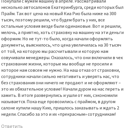
Покупали с мужем машину в апреле. Рассматривали
несколько автосалонов Екатеринбурга, среди которых был
Прайм. Так вот цена на новый Киа Рио была ниже на 300
тысяч, поэтому решили, что будем брать у них, все
остальные условия везде были одинаковые. Вот и решили,
мелочь, а приятно, хоть страховку на машину на эти деньги
оформим. Но не тут-то было, когда начали оформлять
документы, выяснилось, что цена увеличилась на 30 тысяч
от той, на которую мы рассчитывали и которую нам
озвучивали менеджеры. Оказалось, что они включили в чек
страхование жизни, которые мы вообще не просили и
которое нам совсем не нужно. На наш отказ от страховки,
сотрудники начали сильно негативить и уверять нас, что
без страхования они ничего не продают и не оформляют –
это их обязательное условие! Начали дуром на нас переть и
хамить. В итоге развернулись и ушли от них, сэкономили
называется. Пока еще провозились с праймом, в другом
салоне купили нашу Кию, пришлось заказывать и ждать 2
недели. Спасибо за это и их «прекрасным» сотрудникам!
Ответить