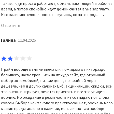
такие люди просто работают, обманывают людей в рабочее
время, а потом спокойно идут домой считая в уме зарплату.
К сожалению человечность не купишь, но зато продашь.
Ответить
Галина
11.04.2025
Прайм вообще меня не впечатлил, ожидала от их гораздо
большего, насмотревшись на их чудо сайт, где огромный
выбор автомобилей, низкие цены, по крайней меры
дешевле, чем в других салонах Екб, акции-акции, скидки, все
это очень интригует, хочется приехать и все это увидеть
воочию. Но ожидание и реальность не совпадают от слова
совсем. Выбора как такового практически нет, ооочень мало
машин представлено в наличии, меня лично там вообще
ничего не заинтересовало, да и цены совсем не как на сайте,