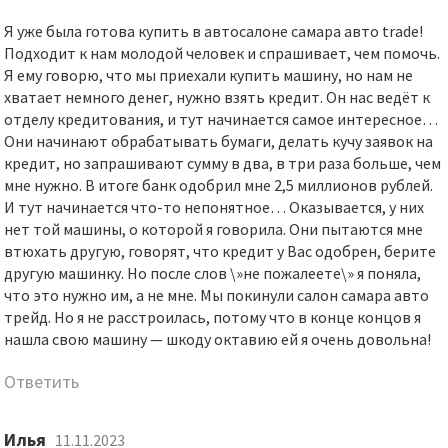
Я уже была готова купить в автосалоне самара авто trade!
Подходит к нам молодой человек и спрашивает, чем помочь.
Я ему говорю, что мы приехали купить машину, но нам не
хватает немного денег, нужно взять кредит. Он нас ведёт к
отделу кредитования, и тут начинается самое интересное…
Они начинают обрабатывать бумаги, делать кучу заявок на
кредит, но запрашивают сумму в два, в три раза больше, чем
мне нужно. В итоге банк одобрил мне 2,5 миллионов рублей.
И тут начинается что-то непонятное… Оказывается, у них
нет той машины, о которой я говорила. Они пытаются мне
втюхать другую, говорят, что кредит у Вас одобрен, берите
другую машинку. Но после слов \»не пожалеете\» я поняла,
что это нужно им, а не мне. Мы покинули салон самара авто
трейд. Но я не расстроилась, потому что в конце концов я
нашла свою машину — шкоду октавию ей я очень довольна!
Ответить
Илья
11.11.2023