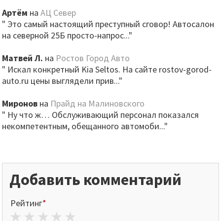
Артём
на
АЦ Север
" Это самый настоящий преступный сговор! Автосалон
на северной 25Б просто-напрос..."
Матвей Л.
на
Ростов Город Авто
" Искал конкретный Kia Seltos. На сайте rostov-gorod-
auto.ru цены выглядели прив..."
Миронов
на
Прайд на Малиновского
" Ну что ж… Обслуживающий персонал показался
некомпетентным, обещанного автомоби..."
Добавить комментарий
Рейтинг
*
1 star
2 stars
3 stars
4 stars
5 stars