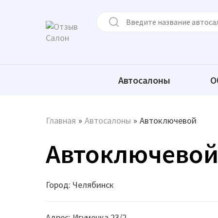
Автосалоны
О
Главная
»
Автосалоны
»
Автоключевой
Автоключево
Город: Челябинск
Адрес: Игуменка 23/2