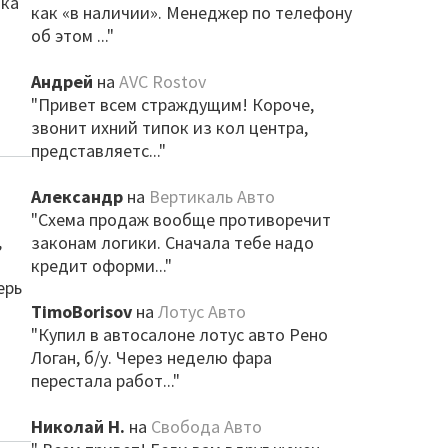
ика
как «в наличии». Менеджер по телефону
об этом ..."
Андрей
на
AVC Rostov
"Привет всем страждущим! Короче,
звонит ихний типок из кол центра,
представляетс..."
Александр
на
Вертикаль Авто
"Схема продаж вообще противоречит
,
законам логики. Сначала тебе надо
кредит оформи..."
ерь
TimoBorisov
на
Лотус Авто
"Купил в автосалоне лотус авто Рено
Логан, б/у. Через неделю фара
перестала работ..."
Николай Н.
на
Свобода Авто