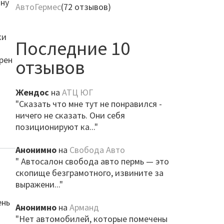
ону
АвтоГермес
(72 отзывов)
ки
Последние 10
Хрен
отзывов
Жендос
на
АТЦ ЮГ
"Сказать что мне тут не понравился -
ничего не сказать. Они себя
позиционируют ка..."
Анонимно
на
Свобода Авто
" Автосалон свобода авто пермь — это
скопище безграмотного, извините за
выражени..."
ень
Анонимно
на
Арманд
"Нет автомобилей, которые помечены