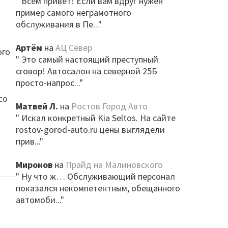
" Всем привет! Если вам вдруг нужен
пример самого неграмотного
обслуживания в Пе..."
Артём
на
АЦ Север
ого
" Это самый настоящий преступный
сговор! Автосалон на северной 25Б
просто-напрос..."
со
Матвей Л.
на
Ростов Город Авто
" Искал конкретный Kia Seltos. На сайте
rostov-gorod-auto.ru цены выглядели
прив..."
Миронов
на
Прайд на Малиновского
" Ну что ж… Обслуживающий персонал
показался некомпетентным, обещанного
автомоби..."